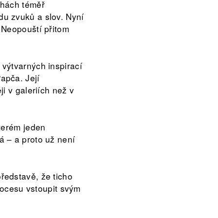
chách téměř
u zvuků a slov. Nyní
 Neopouští přitom
výtvarných inspirací
apča. Její
i v galeriích než v
terém jeden
 – a proto už není
ředstavě, že ticho
procesu vstoupit svým