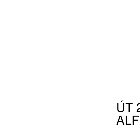
ÚT 2
ALF