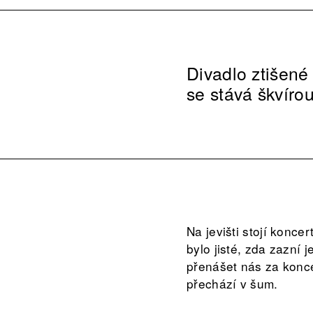
Divadlo ztišené
se stává škvírou
Na jevišti stojí konce
bylo jisté, zda zazní 
přenášet nás za konce
přechází v šum.