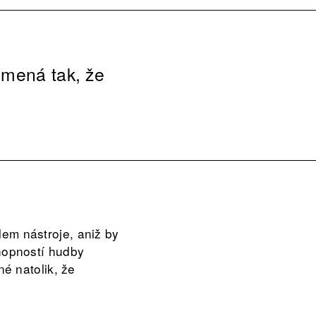
umená tak, že
lem nástroje, aniž by
chopností hudby
é natolik, že