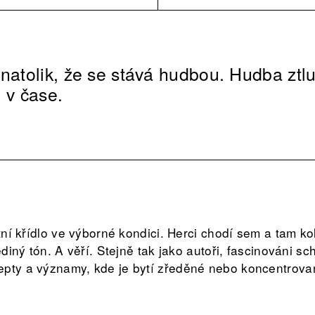
 natolik, že se stává hudbou. Hudba ztl
 v čase.
rtní křídlo ve výborné kondici. Herci chodí sem a tam ko
jediný tón. A věří. Stejně tak jako autoři, fascinováni s
pty a významy, kde je bytí zředěné nebo koncentrovan