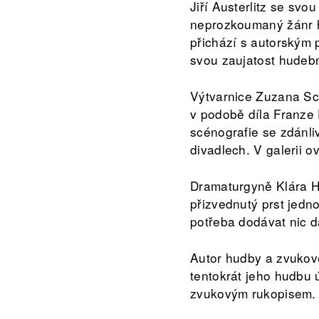
Jiří Austerlitz se s
neprozkoumaný žánr h
přichází s autorským 
svou zaujatost hudebn
Výtvarnice Zuzana Sce
v podobě díla Franze
scénografie se zdánli
divadlech. V galerii o
Dramaturgyně Klára Hu
přizvednutý prst jedn
potřeba dodávat nic d
Autor hudby a zvukov
tentokrát jeho hudbu 
zvukovým rukopisem.