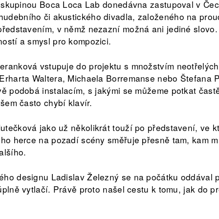
vou skupinou Boca Loca Lab donedávna zastupoval v Če
udebního či akustického divadla, založeného na proud
představením, v němž nezazní možná ani jediné slovo.
ostí a smysl pro kompozici.
ranková vstupuje do projektu s množstvím neotřelých 
 Erharta Waltera, Michaela Borremanse nebo Štefana P
vě podobá instalacím, s jakými se můžeme potkat častěj
všem často chybí klavír.
tečková jako už několikrát touží po představení, ve k
oho herce na pozadí scény směřuje přesně tam, kam má
alšího.
ého designu Ladislav Železný se na počátku oddával p
úplně vytlačí. Právě proto našel cestu k tomu, jak do 