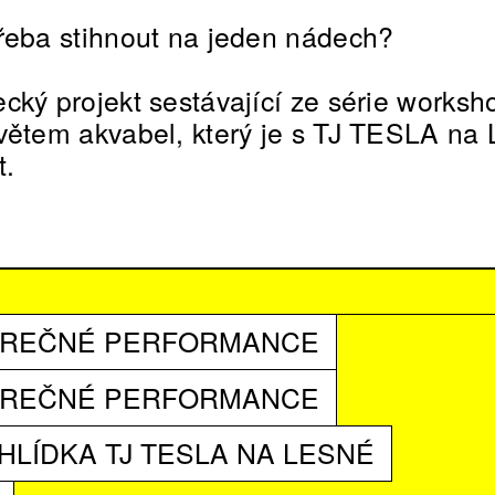
řeba stihnout na jeden nádech?
cký projekt sestávající ze série worksh
větem akvabel, který je s TJ TESLA na
t.
VĚREČNÉ PERFORMANCE
VĚREČNÉ PERFORMANCE
LÍDKA TJ TESLA NA LESNÉ