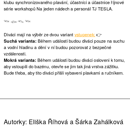
klubu synchronizovaného plavání, účastníci a účastnice říjnové
série workshopů Na jeden nádech a personál TJ TESLA.
𓆝 𓆟 𓆞 𓆝
Diváci mají na výběr ze dvou variant
vstupenek:
👉
Suchá varianta:
Během události budou diváci pouze na suchu
a vodní hladinu a dění v ní budou pozorovat z bezpečné
vzdálenosti.
Mokrá varianta:
Během události budou diváci osloveni k tomu,
aby vstoupili do bazénu, otevře se jim tak jiná vrstva zážitku.
Bude třeba, aby tito diváci přišli vybaveni plavkami a ručníkem.
Autorky: Eliška Říhová a Šárka Zahálková