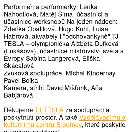
Performeři a performerky: Lenka
Nahodilová, Matěj Šíma, účastníci a
účastnice workshopů Na jeden nádech:
Zdeňka Obalilová, Hugo Kuhl, Luisa
Habrová, akvabely i "odchovankyně" TJ
TESLA – olympionička Alžběta Dufková
(Lukášová), účastnice mistrovství světa a
Evropy Sabina Langerová, Eliška
Skácalová
Zvuková spolupráce: Michal Kindernay,
Pavel Boika
Kamera, střih: David Mišťúrik, Aňa
Babjárová
Děkujeme
TJ TESLA
za spolupráci a
poskytnutí prostor. A také
Vzdělávacímu a
kulturnímu centru Broumov
, které poskytlo
autorkám rezidenci.