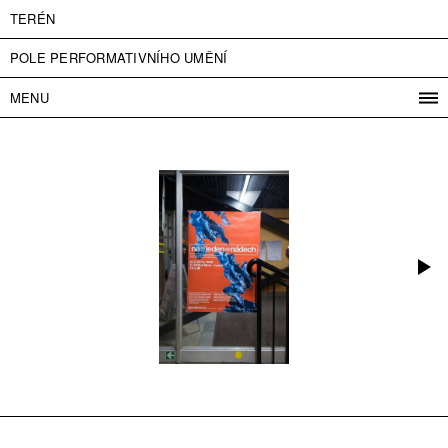
TERÉN
POLE PERFORMATIVNÍHO UMĚNÍ
MENU
PROGRAM
PROJEKTY
KONTAKT
INFO
O NÁS
VSTUPNÉ
PRESS
PARTNEŘI
ENGLISH