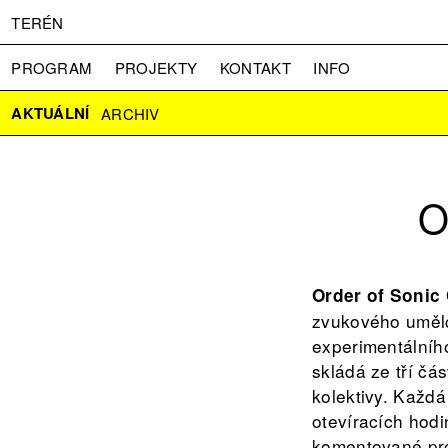
TERÉN
PROGRAM
PROJEKTY
KONTAKT
INFO
O NÁS
VSTUPNÉ
PRESS
PARTNEŘI
AKTUÁLNÍ
ARCHIV
O
Order of Sonic
zvukového umělc
experimentálníh
skládá ze tří čás
kolektivy. Každá
otevíracích hodi
komentované pro