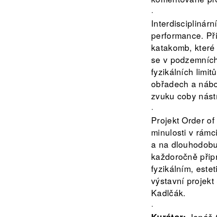
·
Interdisciplinár
performance. Při
katakomb, které
se v podzemních
fyzikálních limit
obřadech a nábo
zvuku coby nást
·
Projekt Order of
minulosti v rámc
a na dlouhodobu
každoročně připra
fyzikálním, este
výstavní projekt
Kadlčák.
·
Jonáš 