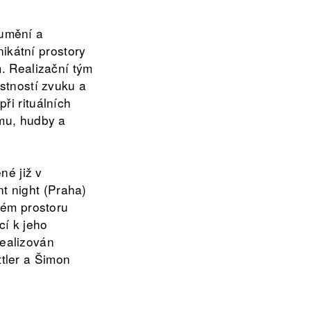
 umění a
ikátní prostory
. Realizační tým
stností zvuku a
při rituálních
mu, hudby a
né již v
nt night (Praha)
ném prostoru
cí k jeho
realizován
ttler a Šimon