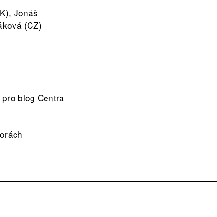
K), Jonáš
váková (CZ)
 pro blog Centra
torách