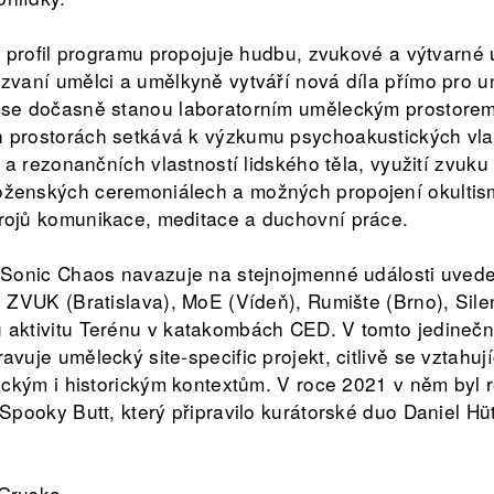
ní profil programu propojuje hudbu, zvukové a výtvarné
zvaní umělci a umělkyně vytváří nová díla přímo pro un
 se dočasně stanou laboratorním uměleckým prostorem
 prostorách setkává k výzkumu psychoakustických vla
ů a rezonančních vlastností lidského těla, využití zvuku 
ženských ceremoniálech a možných propojení okultis
rojů komunikace, meditace a duchovní práce.
 Sonic Chaos navazuje na stejnojmenné události uvede
i ZVUK (Bratislava), MoE (Vídeň), Rumište (Brno), Sile
 aktivitu Terénu v katakombách CED. V tomto jedineč
vuje umělecký site-specific projekt, citlivě se vztahují
tickým i historickým kontextům. V roce 2021 v něm byl 
 Spooky Butt, který připravilo kurátorské duo Daniel Hü
Gruska