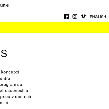
MĚNÍ
ENGLISH
OS
 koncepci
entra
 program se
cké osobnosti a
tupnou v denních
ami a