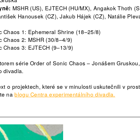
MSHR (US), EJTECH (HU/MX), Angakok Thoth (S
yně:
antišek Hanousek (CZ), Jakub Hájek (CZ), Natálie Ple
ic Chaos 1: Ephemeral Shrine (18–25/8)
ic Chaos 2: MSHR (30/8–4/9)
ic Chaos 3: EJTECH (9–13/9)
torem série Order of Sonic Chaos – Jonášem Gruskou,
 divadla.
xt o projektech, které se v minulosti uskutečnili v pros
ete na
blogu Centra experimentálního divadla.