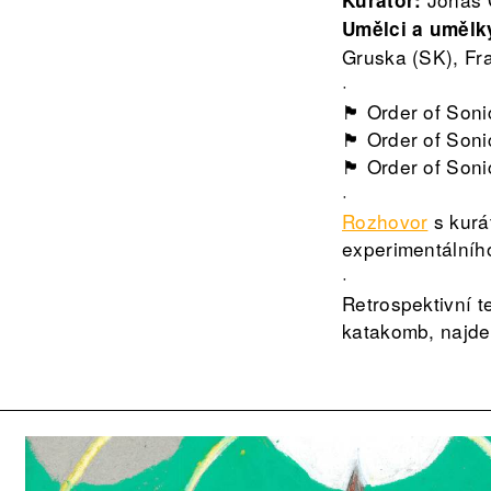
Kurátor:
Umělci a umělk
Gruska (SK), Fr
·
🏴 Order of Son
🏴 Order of Son
🏴 Order of Son
·
Rozhovor
s kurá
experimentálního
·
Retrospektivní te
katakomb, najd