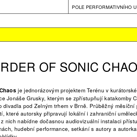
POLE PERFORMATIVNÍHO U
RDER OF SONIC CHA
je jednorázovým projektem Terénu v kurátorské
 Chaos
e Jonáše Grusky, kterým se zpřístupňují katakomby C
o divadla pod Zelným trhem v Brně. Průběžný měsíční
tí, které autorsky připravují lokální i zahraniční uměle
 z nich nabídne dočasnou audiovizuální instalaci přís
nách, hudební performance, setkání s autory a autork
hlídky.