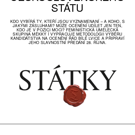
STÁTU
KDO VYBÍRÁ TY, KTEŘÍ JSOU VYZNAMENANÍ – A KOHO, S
JAKÝMI ZÁSLUHAMI? MŮŽE OCENĚNÍ UDÍLET JEN TEN,
KDO JE V POZICI MOCI? FEMINISTICKÁ UMĚLECKÁ
SKUPINA MĚKKÝ Í VYPRACUJE METODOLOGII VÝBĚRU
KANDIDÁTSTVA NA OCENĚNÍ ŘÁD BÍLÉ LVICE A PŘIPRAVÍ
JEHO SLAVNOSTNÍ PŘEDÁNÍ 28. ŘÍJNA.