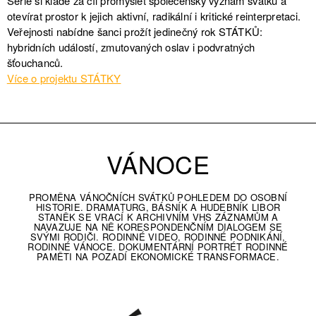
Série si klade za cíl promýšlet společenský význam svátků a
otevírat prostor k jejich aktivní, radikální i kritické reinterpretaci.
Veřejnosti nabídne šanci prožít jedinečný rok STÁTKŮ:
hybridních událostí, zmutovaných oslav i podvratných
šťouchanců.
Více o projektu STÁTKY
VÁNOCE
PROMĚNA VÁNOČNÍCH SVÁTKŮ POHLEDEM DO OSOBNÍ
HISTORIE. DRAMATURG, BÁSNÍK A HUDEBNÍK LIBOR
STANĚK SE VRACÍ K ARCHIVNÍM VHS ZÁZNAMŮM A
NAVAZUJE NA NĚ KORESPONDENČNÍM DIALOGEM SE
SVÝMI RODIČI. RODINNÉ VIDEO, RODINNÉ PODNIKÁNÍ,
RODINNÉ VÁNOCE. DOKUMENTÁRNÍ PORTRÉT RODINNÉ
PAMĚTI NA POZADÍ EKONOMICKÉ TRANSFORMACE.