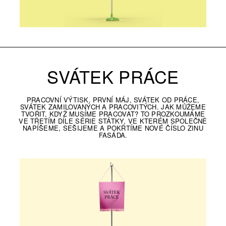
SVÁTEK PRÁCE
PRACOVNÍ VÝTISK. PRVNÍ MÁJ, SVÁTEK OD PRÁCE,
SVÁTEK ZAMILOVANÝCH A PRACOVITÝCH. JAK MŮŽEME
TVOŘIT, KDYŽ MUSÍME PRACOVAT? TO PROZKOUMÁME
VE TŘETÍM DÍLE SÉRIE STÁTKY, VE KTERÉM SPOLEČNĚ
NAPÍŠEME, SEŠIJEME A POKŘTÍME NOVÉ ČÍSLO ZINU
FASÁDA.