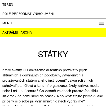
TERÉN
POLE PERFORMATIVNÍHO UMĚNÍ
MENU
PROGRAM
AKTUÁLNÍ
ARCHIV
PROJEKTY
KONTAKT
STÁTKY
INFO
O NÁS
VSTUPNÉ
Které svátky ČR dokážeme autenticky prožívat v jejich
PRESS
aktuálních a dominantních podobách, vytvářených a
PARTNEŘI
protežovaných státem a jeho institucemi? Jakou roli v nich
sehrávají paměťové a kulturní organizace, školy, církve, média
ENGLISH
nebo i nákupní centra? Co vlastně ve dnech pracovního klidu
slavíme? Že nemusíme do práce? A co když stejně jdeme? Jaké
příběhy si o sobě při významných datech vyprávíme?