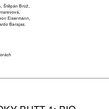
, Štěpán Brož,
omarevová,
Leon Eisermann,
ardo Barajas.
torách
KY BUTT 1: BIO-