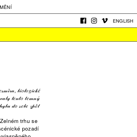
MĚNÍ
ENGLISH
𝓈𝓂𝒾́𝓇𝓊, 𝒷𝒾𝑜𝓁𝑜𝑔𝒾𝒸𝓀𝑒́
𝓎́𝓋𝒶𝓁𝓎 𝓉𝑒𝓃𝓉𝑜 𝓉𝑒𝓂𝓃𝓎́
𝒽𝓎𝒷𝓊 𝒹𝑜 𝓈𝑒𝒷𝑒 𝓏𝓅𝑒̌𝓉
Zelném trhu se
 scénické pozadí
nevyjasněného