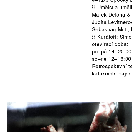
⛓️ Umělci a umě
Marek Delong & 
Judita Levitnero
Sebastian Mittl,
⛓️ Kurátoři: Šim
otevírací doba:
po–pá 14–20:00
so–ne 12–18:00
Retrospektivní te
katakomb, najd