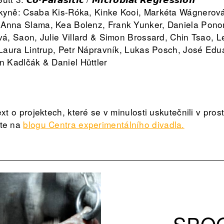
lkyně: Csaba Kis-Róka, Kinke Kooi, Markéta Wágnerová
Anna Slama, Kea Bolenz, Frank Yunker, Daniela Pon
vá, Saon, Julie Villard & Simon Brossard, Chin Tsao, 
 Laura Lintrup, Petr Nápravník, Lukas Posch, José Edu
on Kadlčák & Daniel Hüttler
xt o projektech, které se v minulosti uskutečnili v pros
ete na
blogu Centra experimentálního divadla.
SPOO