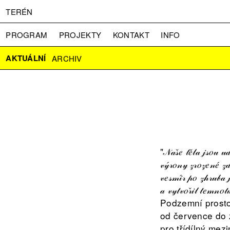
TERÉN
PROGRAM
PROJEKTY
KONTAKT
INFO
O NÁS
VSTUPNÉ
PRESS
PARTNEŘI
AKTUÁLNÍ
ARCHIV
"𝒩𝒶𝓈̌𝑒 𝓉𝑒̌𝓁𝒶 𝒿𝓈𝑜𝓊 𝓊𝒹
𝓋𝓎́𝓇𝑜𝓃𝓎 𝓏𝓇𝑜𝓏𝑒𝓃𝑒́ 𝓏𝒹
𝓋𝑒𝓈𝓂𝒾́𝓇 𝓅𝑜 𝓏𝒽𝓇𝓊𝒷𝒶 
𝒶 𝓋𝓎𝓉𝓋𝑜𝓇̌𝒾𝓁 𝓉𝑒𝓂𝓃
Podzemní prosto
od července do z
pro třídílný mez