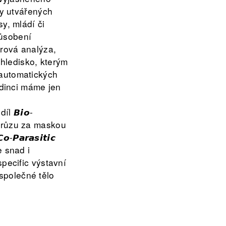
ky utvářených
y, mládí či
 působení
erová analýza,
 hledisko, kterým
 automatických
edinci máme jen
l 𝘽𝙞𝙤-
. Hrůzu za maskou
𝙖𝙧𝙖𝙨𝙞𝙩𝙞𝙘
e snad i
pecific výstavní
společné tělo