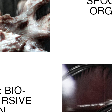
ORG
 BIO-
URSIVE
N