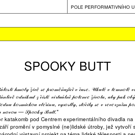
POLE PERFORMATIVNÍHO U
SPOOKY BUTT
́𝓁𝑜𝓈𝓉𝒾 𝒽𝓂𝑜𝓉𝓎 𝓏̌𝒾𝓋𝑒̌ 𝓈𝑒 𝓅𝓇𝑜𝓂𝑒̌𝓃̌𝓊𝒿𝒾́𝒸𝒾́ 𝓋 𝒸̌𝒶𝓈𝑒. 𝒰𝓀𝓊𝓉𝑒́ 𝓋 𝓉𝑒𝓂𝓃𝑜𝓉𝑒̌ 𝓋
𝒶́𝓃𝓁𝒾𝓋𝑒̌ 𝑜𝒹𝓃𝒾𝓀𝓊𝒹 𝓏 𝒸̌𝒾𝓈𝓉𝑒́ 𝓋𝒾𝓇𝓉𝓊𝒶́𝓁𝓃𝒾́ 𝓅𝑜𝓉𝑒𝓃𝒸𝑒 𝓏̌𝒾𝓋𝑜𝓉𝒶, 𝒶𝒷𝓎 𝓅𝒶𝓀 𝑜𝒷
𝑒𝒹𝓃𝓊 𝓀𝑜𝓈𝓂𝒾𝒸𝓀𝑜𝓊 𝓋𝓉𝑒𝓇̌𝒾𝓃𝓊, 𝓋𝓎𝓇𝑜𝓈𝓉𝓁𝓎, 𝓈𝓉𝑜𝒸̌𝒾𝓁𝓎 𝓈𝑒 𝓋 𝓇𝑒𝓋𝑒𝓇𝓏𝓃𝒾́𝓂 𝓅𝑜
𝑜𝓉𝓊 𝓃𝑜𝓋𝑜𝓊 — 𝒮𝓅𝑜𝑜𝓀𝓎 ℬ𝓊𝓉𝓉."
r katakomb pod Centrem experimentálního divadla na 
áří promění v pomyslné (ne)lidské útroby, jež vytvoří
inárodní výstavní projekt na téma lidské tělesnosti a 