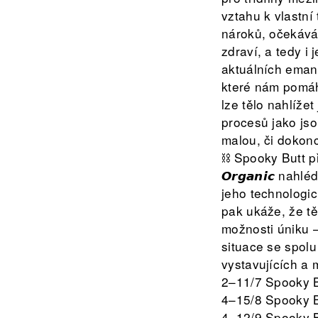
vztahu k vlastní
nároků, očekáván
zdraví, a tedy i 
aktuálních emanc
které nám pomáha
lze tělo nahlíž
procesů jako jso
malou, či dokon
⛓️ Spooky Butt př
𝙊𝙧𝙜𝙖𝙣𝙞𝙘 na
jeho technologického
pak ukáže, že tě
možnosti úniku –
situace se spol
vystavujících a 
2–11/7 Spooky Butt 1:
4–15/8 Spooky Butt 2: 
4–12/9 Spooky Butt 3: 