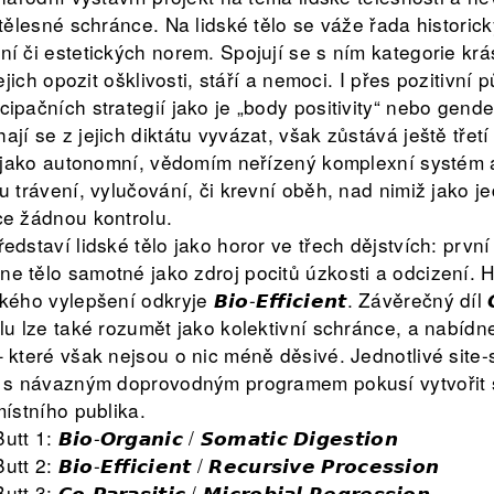
 tělesné schránce. Na lidské tělo se váže řada historic
í či estetických norem. Spojují se s ním kategorie krás
jejich opozit ošklivosti, stáří a nemoci. I přes pozitivní
ipačních strategií jako je „body positivity“ nebo gend
jí se z jejich diktátu vyvázat, však zůstává ještě třetí
et jako autonomní, vědomím neřízený komplexní systém
u trávení, vylučování, či krevní oběh, nad nimiž jako j
ce žádnou kontrolu.
edstaví lidské tělo jako horor ve třech dějstvích: první dí
hlédne tělo samotné jako zdroj pocitů úzkosti a odcizení
 vylepšení odkryje 𝘽𝙞𝙤-𝙀𝙛𝙛𝙞𝙘𝙞𝙚𝙣𝙩. Závěrečný díl 𝘾𝙤-
lu lze také rozumět jako kolektivní schránce, a nabídn
 které však nejsou o nic méně děsivé. Jednotlivé site-s
u s návazným doprovodným programem pokusí vytvořit 
místního publika.
 𝘽𝙞𝙤-𝙊𝙧𝙜𝙖𝙣𝙞𝙘 / 𝙎𝙤𝙢𝙖𝙩𝙞𝙘 𝘿𝙞𝙜𝙚𝙨𝙩𝙞𝙤𝙣
𝘽𝙞𝙤-𝙀𝙛𝙛𝙞𝙘𝙞𝙚𝙣𝙩 / 𝙍𝙚𝙘𝙪𝙧𝙨𝙞𝙫𝙚 𝙋𝙧𝙤𝙘𝙚𝙨𝙨𝙞𝙤𝙣
𝘾𝙤-𝙋𝙖𝙧𝙖𝙨𝙞𝙩𝙞𝙘 / 𝙈𝙞𝙘𝙧𝙤𝙗𝙞𝙖𝙡 𝙍𝙚𝙜𝙧𝙚𝙨𝙨𝙞𝙤𝙣