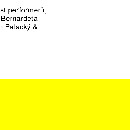
st performerů,
: Bernardeta
n Palacký &