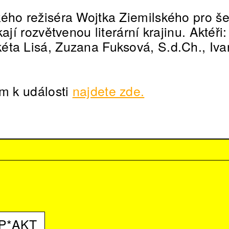
ého režiséra Wojtka Ziemilského pro še
kají rozvětvenou literární krajinu. Aktéři
ta Lisá, Zuzana Fuksová, S.d.Ch., Iva
am k události
najdete zde.
 P*AKT