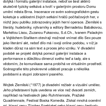
dotýká i formátu galerijní instalace, neboť se šest aktérů
skutečně fyzicky setkává a tvoří v galerijním prostoru Domu
umění města Brna. Inscenace ve svém scénografickém gestu
koketuje s událostmi živých setkání hráčů počítačových her, v
nichž jsou publiku zobrazovány jejich herní operace. Ziemilski s
literáty, hudebníky, výtvarníky a editory Bernadetou Babákovou,
Markétou Lisou, Zuzanou Fuksovou, S.d.Ch., Ivanem Palackým
a Vojtěchem Staňkem otevírají možnost vnímat dílo Sex pouze
jako literární akt, neboť dílo má i svoji online podobu, v níž je
kladen důraz na sám text a proces jeho vzniku. V divadelní
podobě se projekt dotýká pomezí galerijní instalace a
performance s důležitou dimenzí svého teď a tady, ale s
vědomím, že komunikace sama probíhá ve virtuálním prostředí.
Scénografie této plnokrevné události pracuje s několika
podobami a stupni zobrazení psaného.
Wojtek Ziemilski (*1977) je divadelní režisér a vizuální umělec.
Jeho představení byla uvedena ve více než dvaceti zemích,
například na festivalech jako Ruhrtriennale, Pražské
Quadriennale, Festival Boska Komedia. Získal mnohá ocenění
mj. hlavní cenu Zürcher Spektakel nebo hlavní cenu festivalu