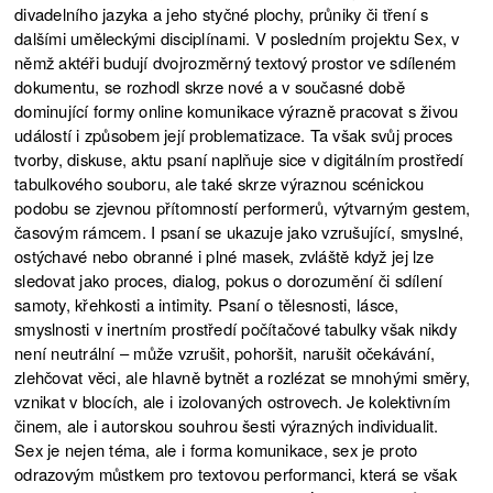
divadelního jazyka a jeho styčné plochy, průniky či tření s
dalšími uměleckými disciplínami. V posledním projektu Sex, v
němž aktéři budují dvojrozměrný textový prostor ve sdíleném
dokumentu, se rozhodl skrze nové a v současné době
dominující formy online komunikace výrazně pracovat s živou
událostí i způsobem její problematizace. Ta však svůj proces
tvorby, diskuse, aktu psaní naplňuje sice v digitálním prostředí
tabulkového souboru, ale také skrze výraznou scénickou
podobu se zjevnou přítomností performerů, výtvarným gestem,
časovým rámcem. I psaní se ukazuje jako vzrušující, smyslné,
ostýchavé nebo obranné i plné masek, zvláště když jej lze
sledovat jako proces, dialog, pokus o dorozumění či sdílení
samoty, křehkosti a intimity. Psaní o tělesnosti, lásce,
smyslnosti v inertním prostředí počítačové tabulky však nikdy
není neutrální – může vzrušit, pohoršit, narušit očekávání,
zlehčovat věci, ale hlavně bytnět a rozlézat se mnohými směry,
vznikat v blocích, ale i izolovaných ostrovech. Je kolektivním
činem, ale i autorskou souhrou šesti výrazných individualit.
Sex je nejen téma, ale i forma komunikace, sex je proto
odrazovým můstkem pro textovou performanci, která se však