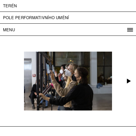
TERÉN
POLE PERFORMATIVNÍHO UMĚNÍ
MENU
PROGRAM
PROJEKTY
KONTAKT
INFO
O NÁS
VSTUPNÉ
PRESS
PARTNEŘI
ENGLISH