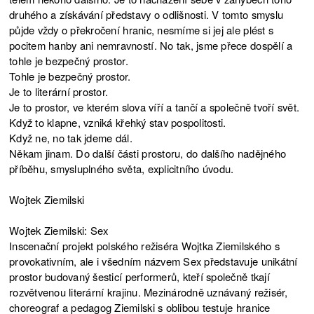
druhého a získávání představy o odlišnosti. V tomto smyslu
půjde vždy o překročení hranic, nesmíme si jej ale plést s
pocitem hanby ani nemravností. No tak, jsme přece dospělí a
tohle je bezpečný prostor.
Tohle je bezpečný prostor.
Je to literární prostor.
Je to prostor, ve kterém slova víří a tančí a společně tvoří svět.
Když to klapne, vzniká křehký stav pospolitosti.
Když ne, no tak jdeme dál.
Někam jinam. Do další části prostoru, do dalšího nadějného
příběhu, smysluplného světa, explicitního úvodu.
Wojtek Ziemilski
Wojtek Ziemilski: Sex
Inscenační projekt polského režiséra Wojtka Ziemilského s
provokativním, ale i všedním názvem Sex představuje unikátní
prostor budovaný šesticí performerů, kteří společně tkají
rozvětvenou literární krajinu. Mezinárodně uznávaný režisér,
choreograf a pedagog Ziemilski s oblibou testuje hranice