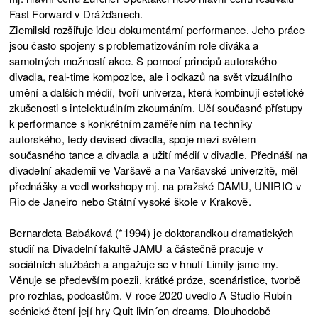
Fast Forward v Drážďanech.
Ziemilski rozšiřuje ideu dokumentární performance. Jeho práce
jsou často spojeny s problematizováním role diváka a
samotných možností akce. S pomocí principů autorského
divadla, real-time kompozice, ale i odkazů na svět vizuálního
umění a dalších médií, tvoří univerza, která kombinují estetické
zkušenosti s intelektuálním zkoumáním. Učí současné přístupy
k performance s konkrétním zaměřením na techniky
autorského, tedy devised divadla, spoje mezi světem
současného tance a divadla a užití médií v divadle. Přednáší na
divadelní akademii ve Varšavě a na Varšavské univerzitě, měl
přednášky a vedl workshopy mj. na pražské DAMU, UNIRIO v
Rio de Janeiro nebo Státní vysoké škole v Krakově.
Bernardeta Babáková (*1994) je doktorandkou dramatických
studií na Divadelní fakultě JAMU a částečně pracuje v
sociálních službách a angažuje se v hnutí Limity jsme my.
Věnuje se především poezii, krátké próze, scenáristice, tvorbě
pro rozhlas, podcastům. V roce 2020 uvedlo A Studio Rubín
scénické čtení její hry Quit livin´on dreams. Dlouhodobě