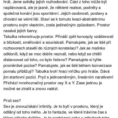
hrát. Jsme svědky jejich rozhodování. Část z toho může být
naplánovaná, ale je jasné, že některé reakce, podněty a
společná konání jsou spontánní. Jejich osobnosti, postavy a
chování se velmi liší. Staví se k tomuto kvazi-abstraktnímu
prostoru svým vlastním, zcela jedinečným způsobem. Prostor
nasává jejich barvy.
Tabulka rekonstruuje prostor. Přináší zpět koncepty vzdálenosti
a blízkosti, směřování a souvislosti. Pamatujete, jak se lidé při
rozhovorech stavěli do různých konstelací? Jak se malinko
odklonili, když se moc dobře neznali, nebo když se chtěli
distancovat od toho, co bylo řečeno? Pamatujete si tyhle
proměnlivé pozice? Pamatujete, jak se lidé během konverzace
pomalu přibližují? Tabulka tvoří hrací mřížku pro hráče. Dává
jim startovní pozici. Pryč s jednosměrným, lineárním narativem!
Přichází mnohoznačný prostor osy X a Y. Zase jednou je
možné se ztratit a znovu nalézt.
Proč sex?
Sex je znovuzískání intimity. Je to bytí v prostoru, který je
odlišný od toho mého. Je to fantazie, ve které trávíme čas s
tělem někoho dalšího. Je to nacházení sebe v záhybech toho