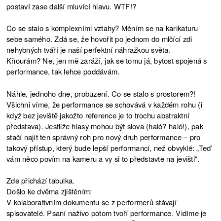
postaví zase další mluvící hlavu. WTF!?
Co se stalo s komplexními vztahy? Měním se na karikaturu
sebe samého. Zdá se, že hovořit po jednom do mlčící zdi
nehybných tváří je naší perfektní náhražkou světa.
Kňourám? Ne, jen mě zaráží, jak se tomu já, bytost spojená s
performance, tak lehce poddávám.
Náhle, jednoho dne, probuzení. Co se stalo s prostorem?!
Všichni víme, že performance se schovává v každém rohu (i
když bez jeviště jakožto reference je to trochu abstraktní
představa). Jestliže hlasy mohou být slova (haló? haló!), pak
stačí najít ten správný roh pro nový druh performance – pro
takový přístup, který bude lepší performancí, než obvyklé: „Teď
vám něco povím na kameru a vy si to představte na jevišti“.
Zde přichází tabulka.
Došlo ke dvěma zjištěním:
V kolaborativním dokumentu se z performerů stávají
spisovatelé. Psaní naživo potom tvoří performance. Vidíme je