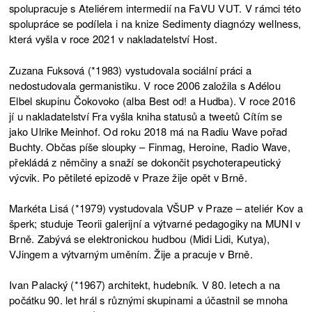
spolupracuje s Ateliérem intermedií na FaVU VUT. V rámci této
spolupráce se podílela i na knize Sedimenty diagnózy wellness,
která vyšla v roce 2021 v nakladatelství Host.
Zuzana Fuksová (*1983) vystudovala sociální práci a
nedostudovala germanistiku. V roce 2006 založila s Adélou
Elbel skupinu Čokovoko (alba Best od! a Hudba). V roce 2016
jí u nakladatelství Fra vyšla kniha statusů a tweetů Cítím se
jako Ulrike Meinhof. Od roku 2018 má na Radiu Wave pořad
Buchty. Občas píše sloupky – Finmag, Heroine, Radio Wave,
překládá z němčiny a snaží se dokončit psychoterapeutický
výcvik. Po pětileté epizodě v Praze žije opět v Brně.
Markéta Lisá (*1979) vystudovala VŠUP v Praze – ateliér Kov a
šperk; studuje Teorii galerijní a výtvarné pedagogiky na MUNI v
Brně. Zabývá se elektronickou hudbou (Midi Lidi, Kutya),
VJingem a výtvarným uměním. Žije a pracuje v Brně.
Ivan Palacký (*1967) architekt, hudebník. V 80. letech a na
počátku 90. let hrál s různými skupinami a účastnil se mnoha