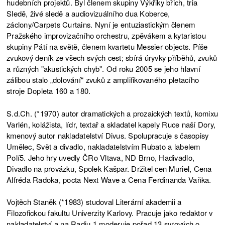
hudebních projektů. Byl členem skupiny Výkřiky břich, tria
Sledě, živé sledě a audiovizuálního dua Koberce,
záclony/Carpets Curtains. Nyní je entuziastickým členem
Pražského improvizačního orchestru, zpěvákem a kytaristou
skupiny Pátí na světě, členem kvartetu Messier objects. Píše
zvukový deník ze všech svých cest; sbírá úryvky příběhů, zvuků
a různých "akustických chyb". Od roku 2005 se jeho hlavní
zálibou stalo „dolování“ zvuků z amplifikovaného pletacího
stroje Dopleta 160 a 180.
S.d.Ch. (*1970) autor dramatických a prozaických textů, komixu
Varlén, kolážista, lídr, textař a skladatel kapely Ruce naší Dory,
kmenový autor nakladatelství Divus. Spolupracuje s časopisy
Umělec, Svět a divadlo, nakladatelstvím Rubato a labelem
Polí5. Jeho hry uvedly ČRo Vltava, ND Brno, Hadivadlo,
Divadlo na provázku, Spolek Kašpar. Držitel cen Muriel, Cena
Alfréda Radoka, pocta Next Wave a Cena Ferdinanda Vaňka.
Vojtěch Staněk (*1983) studoval Literární akademii a
Filozofickou fakultu Univerzity Karlovy. Pracuje jako redaktor v
nakladatelství a na Radiu 1 moderuje pořad 13 syrových o