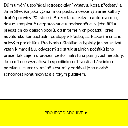
Dům umění uspořádal retrospektivní výstavu, která představila
Jana Steklíka jako významnou postavu české výtvarné kultury
druhé poloviny 20. století. Prezentace ukázala autorovo dílo,
dosud kompletně nezpracované a nedoceněné, v jeho šíři a
přesazích do dalších oborů, od informelních počátků, přes
novátorské konceptuální postupy v kresbě, až k akčním či land
artovým projektům. Pro tvorbu Steklíka je typický jak senzitivní
vztah k materiálu, odvozený ze strukturálních počátků jeho
práce, tak zájem o proces, performativitu či pomíjivost metafory.
Jeho dílo se vyznačovalo specifickou citlivostí a básnickou
poetikou. Humor v rovině absurdity dodával jeho tvorbě
schopnost komunikovat s širokým publikem.
PROJECTS ARCHIVE