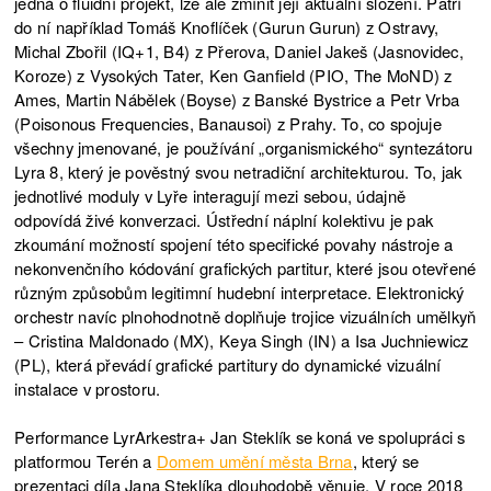
jedná o fluidní projekt, lze ale zmínit její aktuální složení. Patří
do ní například Tomáš Knoflíček (Gurun Gurun) z Ostravy,
Michal Zbořil (IQ+1, B4) z Přerova, Daniel Jakeš (Jasnovidec,
Koroze) z Vysokých Tater, Ken Ganfield (PIO, The MoND) z
Ames, Martin Nábělek (Boyse) z Banské Bystrice a Petr Vrba
(Poisonous Frequencies, Banausoi) z Prahy. To, co spojuje
všechny jmenované, je používání „organismického“ syntezátoru
Lyra 8, který je pověstný svou netradiční architekturou. To, jak
jednotlivé moduly v Lyře interagují mezi sebou, údajně
odpovídá živé konverzaci. Ústřední náplní kolektivu je pak
zkoumání možností spojení této specifické povahy nástroje a
nekonvenčního kódování grafických partitur, které jsou otevřené
různým způsobům legitimní hudební interpretace. Elektronický
orchestr navíc plnohodnotně doplňuje trojice vizuálních umělkyň
– Cristina Maldonado (MX), Keya Singh (IN) a Isa Juchniewicz
(PL), která převádí grafické partitury do dynamické vizuální
instalace v prostoru.
Performance LyrArkestra+ Jan Steklík se koná ve spolupráci s
platformou Terén a
Domem umění města Brna
, který se
prezentaci díla Jana Steklíka dlouhodobě věnuje. V roce 2018