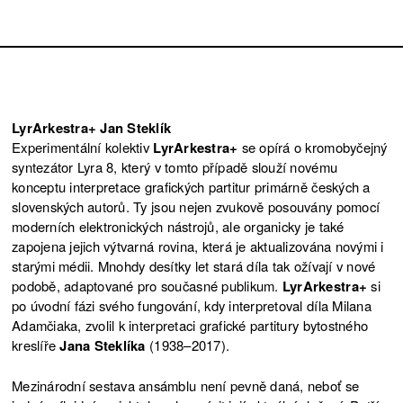
LyrArkestra+ Jan Steklík
Experimentální kolektiv
LyrArkestra+
se opírá o kromobyčejný
syntezátor Lyra 8, který v tomto případě slouží novému
konceptu interpretace grafických partitur primárně českých a
slovenských autorů. Ty jsou nejen zvukově posouvány pomocí
moderních elektronických nástrojů, ale organicky je také
zapojena jejich výtvarná rovina, která je aktualizována novými i
starými médii. Mnohdy desítky let stará díla tak ožívají v nové
podobě, adaptované pro současné publikum.
LyrArkestra+
si
po úvodní fázi svého fungování, kdy interpretoval díla Milana
Adamčiaka, zvolil k interpretaci grafické partitury bytostného
kreslíře
Jana Steklíka
(1938–2017).
Mezinárodní sestava ansámblu není pevně daná, neboť se