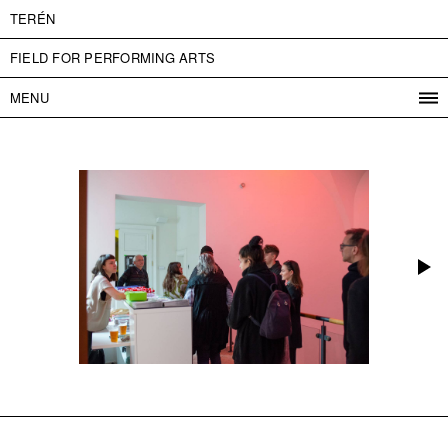
TERÉN
FIELD FOR PERFORMING ARTS
MENU
PROGRAM
PROJECTS
CONTACT
INFO
ABOUT US
ADMISSION
PRESS
PARTNERS
ČESKY