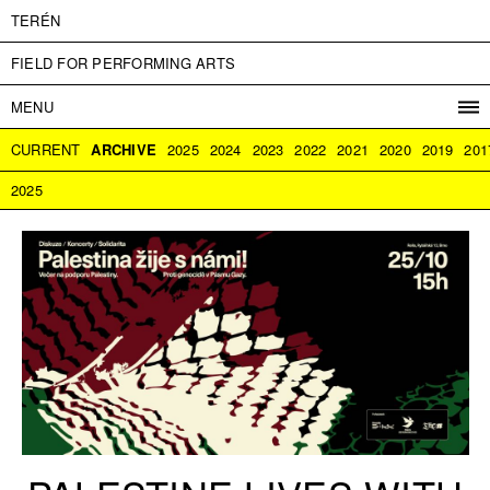
TERÉN
FIELD FOR PERFORMING ARTS
MENU
PROGRAM
CURRENT
ARCHIVE
2025
2024
2023
2022
2021
2020
2019
201
PROJECTS
2025
CONTACT
INFO
ABOUT US
ADMISSION
PRESS
PARTNERS
ČESKY