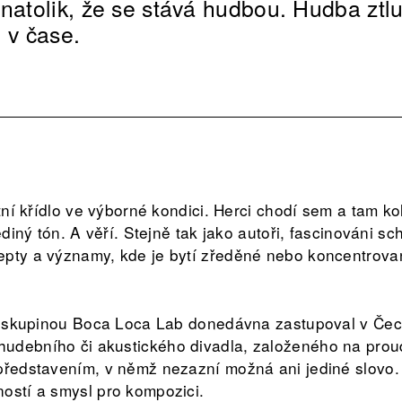
 natolik, že se stává hudbou. Hudba ztl
 v čase.
rtní křídlo ve výborné kondici. Herci chodí sem a tam ko
jediný tón. A věří. Stejně tak jako autoři, fascinováni s
pty a významy, kde je bytí zředěné nebo koncentrovan
vou skupinou Boca Loca Lab donedávna zastupoval v Če
udebního či akustického divadla, založeného na proud
představením, v němž nezazní možná ani jediné slovo.
ostí a smysl pro kompozici.