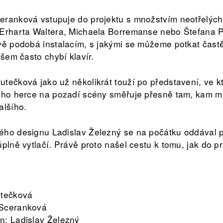
ranková vstupuje do projektu s množstvím neotřelých 
 Erharta Waltera, Michaela Borremanse nebo Štefana P
vě podobá instalacím, s jakými se můžeme potkat častěj
všem často chybí klavír.
tečková jako už několikrát touží po představení, ve k
oho herce na pozadí scény směřuje přesně tam, kam má
alšího.
ého designu Ladislav Železný se na počátku oddával p
úplně vytlačí. Právě proto našel cestu k tomu, jak do 
utečková
 Sceranková
n: Ladislav Železný