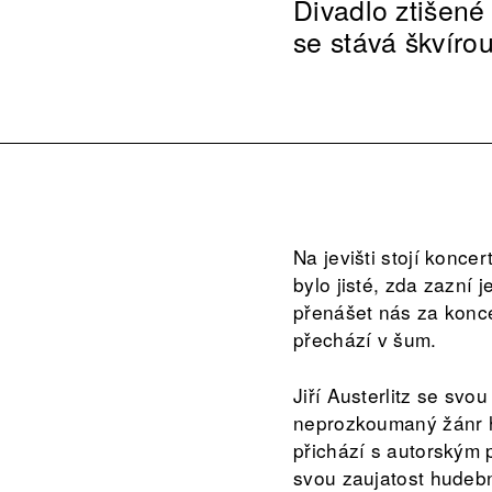
Divadlo ztišené
se stává škvírou
Na jevišti stojí konce
bylo jisté, zda zazní 
přenášet nás za konce
přechází v šum.
Jiří Austerlitz se s
neprozkoumaný žánr h
přichází s autorským 
svou zaujatost hudebn