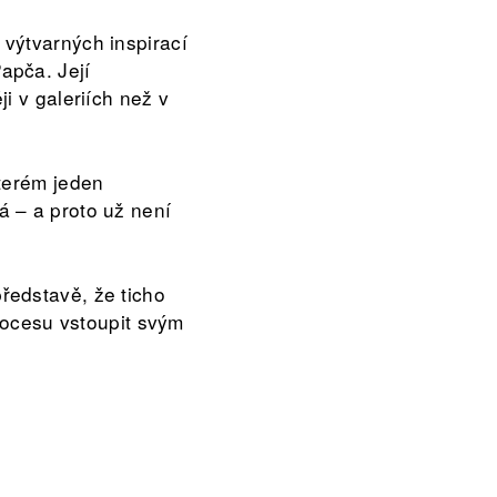
výtvarných inspirací
apča. Její
i v galeriích než v
terém jeden
 – a proto už není
ředstavě, že ticho
procesu vstoupit svým