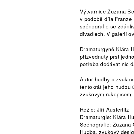
Výtvarnice Zuzana Sce
v podobě díla Franze
scénografie se zdánli
divadlech. V galerii o
Dramaturgyně Klára Hu
přizvednutý prst jedn
potřeba dodávat nic d
Autor hudby a zvukov
tentokrát jeho hudbu 
zvukovým rukopisem.
Režie: Jiří Austerlitz
Dramaturgie: Klára H
Scénografie: Zuzana
Hudba, zvukový desig