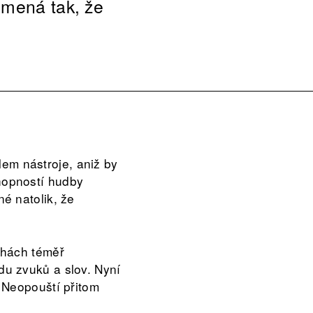
umená tak, že
lem nástroje, aniž by
chopností hudby
é natolik, že
chách téměř
u zvuků a slov. Nyní
 Neopouští přitom