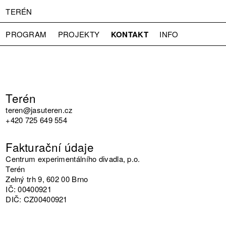
TERÉN
KONTAKT
PROGRAM
PROJEKTY
INFO
O NÁS
VSTUPNÉ
PRESS
PARTNEŘI
Terén
teren@jasuteren.cz
+420 725 649 554
Fakturační údaje
Centrum experimentálního divadla, p.o.
Terén
Zelný trh 9, 602 00 Brno
IČ: 00400921
DIČ: CZ00400921