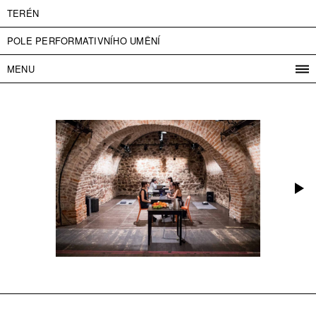
TERÉN
POLE PERFORMATIVNÍHO UMĚNÍ
MENU
PROGRAM
PROJEKTY
KONTAKT
INFO
O NÁS
VSTUPNÉ
PRESS
PARTNEŘI
ENGLISH