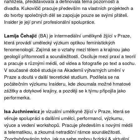
nahlížela, představovala a definovala téma pozornosti a
divadla. Kukovičič pracuje především na vlastních projektech a
do tvorby společných děl se zapojuje pouze se svými přáteli.
Insider je její první profesionální spolupráce.
Lamija Čehajić
(BA) je intermediální umělkyně žijící v Praze,
která provádí umělecký výzkum optikou feministických
fenomenologií. Zajímá se o vztahy mezi tělem a krajinou jako
geologií přítomnosti a sounáležitosti. Osciluje mezi praxí a teorií
a pracuje s různými médii, od videa a fotografie po text a sochu.
V současné době studuje na Akademii výtvarných umění v
Praze a doufá v další teoretické studium. Podílela se na
počátečním výzkumu Insideru, kde zkoumala možné hmatové
zážitky a dotykové krajiny, a později se k týmu připojila jako
performerka.
Isa Juchniewicz
je vizuální umělkyně žijící v Praze, která se
věnuje spolupráci s dalšími umělci, performanci, výzkumu,
výuce a vedení workshopů. Pracuje především s novými médii
a telematikou, a zkoumá netradiční rámce sounáležitosti.
Zpochybňováním toho, jak na sebe mohou fyzický & virtuální