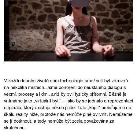
4+4 DNY V POHYBU / ZRUŠENO
INSIDER: ODKRÝVÁNÍ REALITY /
14.10.2020
4+4 DNY V POHYBU / ZRUŠENO
INSIDER: ODKRÝVÁNÍ REALITY /
13.10.2020
4+4 DNY V POHYBU / ZRUŠENO
INSIDER: ODKRÝVÁNÍ REALITY /
16.8.2020
GAMPA
INSIDER: ODKRÝVÁNÍ REALITY /
15.8.2020
V každodenním životě nám technologie umožňují být zároveň
GAMPA
na několika místech. Jsme ponořeni do neustálého dialogu s
věcmi, procesy a lidmi, aniž by byli fyzicky přítomni. Běžně je
INSIDER: ODKRÝVÁNÍ REALITY /
14.8.2020
GAMPA
vnímáme jako „virtuální bytí“ – jako by se jednalo o reprezentaci
originálu, který existuje někde jinde. Tuto „kopii“ umísťujeme na
INSIDER: ODKRÝVÁNÍ REALITY
škálu reality níže, protože nás nemůže plně ovlivnit. Nemůžeme
11.8.2020
se jí dotknout, a tedy nemůže být zcela považována za
INSIDER: ODKRÝVÁNÍ REALITY
skutečnou.
10.8.2020