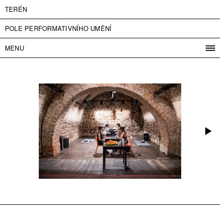
TERÉN
POLE PERFORMATIVNÍHO UMĚNÍ
MENU
PROGRAM
PROJEKTY
KONTAKT
INFO
O NÁS
VSTUPNÉ
PRESS
PARTNEŘI
ENGLISH