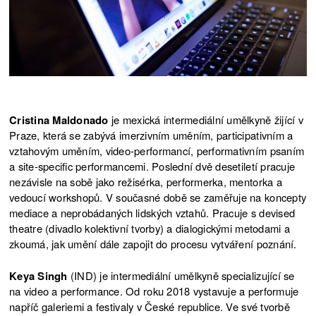
Cristina Maldonado
je mexická intermediální umělkyně žijící v
Praze, která se zabývá imerzivním uměním, participativním a
vztahovým uměním, video-performancí, performativním psaním
a site-specific performancemi. Poslední dvě desetiletí pracuje
nezávisle na sobě jako režisérka, performerka, mentorka a
vedoucí workshopů. V současné době se zaměřuje na koncepty
mediace a neprobádaných lidských vztahů. Pracuje s devised
theatre (divadlo kolektivní tvorby) a dialogickými metodami a
zkoumá, jak umění dále zapojit do procesu vytváření poznání.
Keya Singh
(IND) je intermediální umělkyně specializující se
na video a performance. Od roku 2018 vystavuje a performuje
napříč galeriemi a festivaly v České republice. Ve své tvorbě