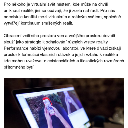
INSIDER: ODKRÝVÁNÍ REALITY
Pro někoho je virtuální svět místem, kde může na chvíli
9.8.2020
uniknout realitě, jiní se obávají, že ji zcela nahradí. Pro nás
INSIDER: ODKRÝVÁNÍ REALITY /
neexistuje konflikt mezi virtuálním a reálným světem, společně
8.12.2019
PAF
vytvářejí kontinuum smíšených realit.
INSIDER: ODKRÝVÁNÍ REALITY /
Obracení vnitřního prostoru ven a vnějšího prostoru dovnitř
7.12.2019
PAF
slouží jako strategie k odhalování různých vrstev reality.
Performance nabízí vjemovou laboratoř, ve které diváci získají
INSIDER: ODKRÝVÁNÍ REALITY
prostor k formulaci vlastních otázek o jejich vztahu k realitě a
1.12.2019
kde mohou uvažovat o existenciálních a filozofických rozměrech
INSIDER: ODKRÝVÁNÍ REALITY
přítomného bytí.
30.11.2019
INSIDER: ODKRÝVÁNÍ REALITY
29.11.2019
INSIDER: ODKRÝVÁNÍ REALITY /
28.11.2019
ZAHÁJENÍ