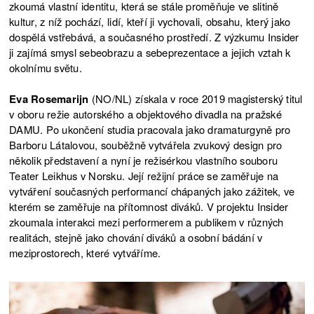
zkoumá vlastní identitu, která se stále proměňuje ve slitině
kultur, z níž pochází, lidí, kteří ji vychovali, obsahu, který jako
dospělá vstřebává, a současného prostředí. Z výzkumu Insider
ji zajímá smysl sebeobrazu a sebeprezentace a jejich vztah k
okolnímu světu.
Eva Rosemarijn
(NO/NL) získala v roce 2019 magisterský titul
v oboru režie autorského a objektového divadla na pražské
DAMU. Po ukončení studia pracovala jako dramaturgyně pro
Barboru Látalovou, souběžně vytvářela zvukový design pro
několik představení a nyní je režisérkou vlastního souboru
Teater Leikhus v Norsku. Její režijní práce se zaměřuje na
vytváření současných performancí chápaných jako zážitek, ve
kterém se zaměřuje na přítomnost diváků. V projektu Insider
zkoumala interakci mezi performerem a publikem v různých
realitách, stejně jako chování diváků a osobní bádání v
meziprostorech, které vytváříme.