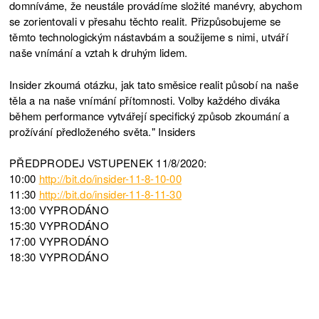
domníváme, že neustále provádíme složité manévry, abychom
se zorientovali v přesahu těchto realit. Přizpůsobujeme se
těmto technologickým nástavbám a soužijeme s nimi, utváří
naše vnímání a vztah k druhým lidem.
Insider zkoumá otázku, jak tato směsice realit působí na naše
těla a na naše vnímání přítomnosti. Volby každého diváka
během performance vytvářejí specifický způsob zkoumání a
prožívání předloženého světa." Insiders
PŘEDPRODEJ VSTUPENEK 11/8/2020:
10:00
http://bit.do/insider-11-8-10-00
11:30
http://bit.do/insider-11-8-11-30
13:00 VYPRODÁNO
15:30 VYPRODÁNO
17:00 VYPRODÁNO
18:30 VYPRODÁNO