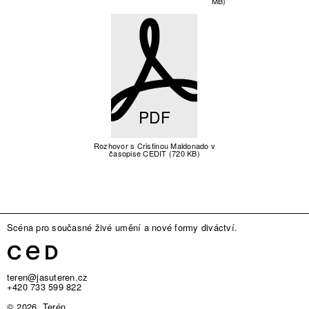
MB)
PDF
Rozhovor s Cristinou Maldonado v
časopise CEDIT (720 KB)
Scéna pro současné živé umění a nové formy diváctví.
teren@jasuteren.cz
+420 733 599 822
© 2026, Terén