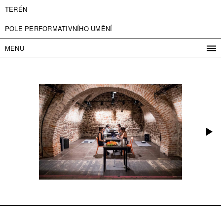
TERÉN
POLE PERFORMATIVNÍHO UMĚNÍ
MENU
PROGRAM
PROJEKTY
KONTAKT
INFO
O NÁS
VSTUPNÉ
PRESS
PARTNEŘI
ENGLISH