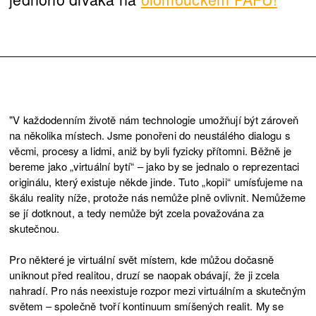
"V každodenním životě nám technologie umožňují být zároveň
na několika místech. Jsme ponořeni do neustálého dialogu s
věcmi, procesy a lidmi, aniž by byli fyzicky přítomni. Běžně je
bereme jako „virtuální bytí“ – jako by se jednalo o reprezentaci
originálu, který existuje někde jinde. Tuto „kopii“ umísťujeme na
škálu reality níže, protože nás nemůže plně ovlivnit. Nemůžeme
se jí dotknout, a tedy nemůže být zcela považována za
skutečnou.
Pro některé je virtuální svět místem, kde můžou dočasně
uniknout před realitou, druzí se naopak obávají, že ji zcela
nahradí. Pro nás neexistuje rozpor mezi virtuálním a skutečným
světem – společně tvoří kontinuum smíšených realit. My se