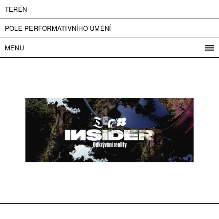
TERÉN
POLE PERFORMATIVNÍHO UMĚNÍ
MENU
PROGRAM
PROJEKTY
KONTAKT
INFO
O NÁS
VSTUPNÉ
PRESS
PARTNEŘI
ENGLISH