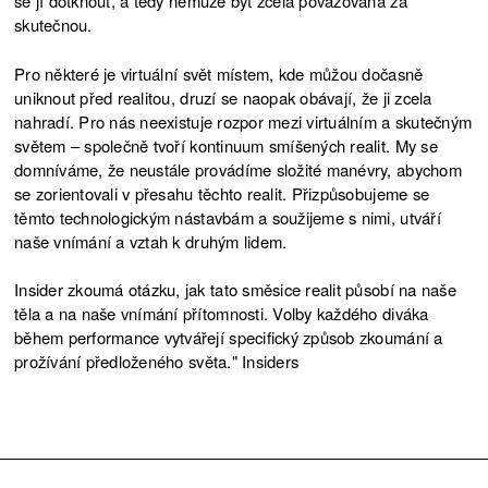
se jí dotknout, a tedy nemůže být zcela považována za
skutečnou.
Pro některé je virtuální svět místem, kde můžou dočasně
uniknout před realitou, druzí se naopak obávají, že ji zcela
nahradí. Pro nás neexistuje rozpor mezi virtuálním a skutečným
světem – společně tvoří kontinuum smíšených realit. My se
domníváme, že neustále provádíme složité manévry, abychom
se zorientovali v přesahu těchto realit. Přizpůsobujeme se
těmto technologickým nástavbám a soužijeme s nimi, utváří
naše vnímání a vztah k druhým lidem.
Insider zkoumá otázku, jak tato směsice realit působí na naše
těla a na naše vnímání přítomnosti. Volby každého diváka
během performance vytvářejí specifický způsob zkoumání a
prožívání předloženého světa." Insiders