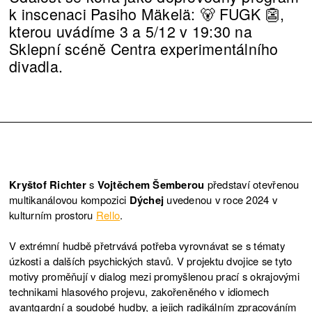
k inscenaci Pasiho Mäkelä: 🐻 FUGK 👺,
kterou uvádíme 3 a 5/12 v 19:30 na
Sklepní scéně Centra experimentálního
divadla.
Kryštof Richter
s
Vojtěchem Šemberou
představí otevřenou
multikanálovou kompozici
Dýchej
uvedenou v roce 2024 v
kulturním prostoru
Rello
.
V extrémní hudbě přetrvává potřeba vyrovnávat se s tématy
úzkosti a dalších psychických stavů. V projektu dvojice se tyto
motivy proměňují v dialog mezi promyšlenou prací s okrajovými
technikami hlasového projevu, zakořeněného v idiomech
avantgardní a soudobé hudby, a jejich radikálním zpracováním