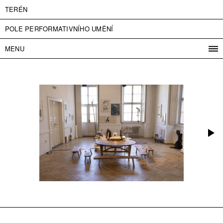
TERÉN
POLE PERFORMATIVNÍHO UMĚNÍ
MENU
PROGRAM
PROJEKTY
KONTAKT
INFO
O NÁS
VSTUPNÉ
PRESS
PARTNEŘI
ENGLISH