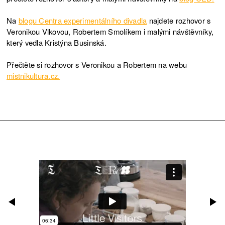
NÁVŠTĚVA
19.3.2023
Na
blogu Centra experimentálního divadla
najdete rozhovor s
NÁVŠTĚVA
18.3.2023
Veronikou Vlkovou, Robertem Smolíkem i malými návštěvníky,
který vedla Kristýna Businská.
NÁVŠTĚVA
18.3.2023
Přečtěte si rozhovor s Veronikou a Robertem na webu
NÁVŠTĚVA
25.2.2023
mistnikultura.cz.
NÁVŠTĚVA
25.2.2023
NÁVŠTĚVA
22.1.2023
NÁVŠTĚVA
22.1.2023
NÁVŠTĚVA
21.1.2023
NÁVŠTĚVA
9.10.2022
NÁVŠTĚVA
9.10.2022