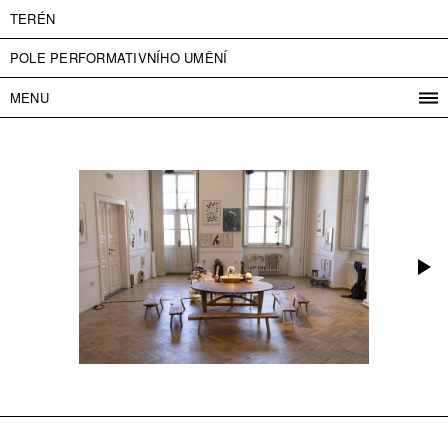
TERÉN
POLE PERFORMATIVNÍHO UMĚNÍ
MENU
PROGRAM
PROJEKTY
KONTAKT
INFO
O NÁS
VSTUPNÉ
PRESS
PARTNEŘI
ENGLISH