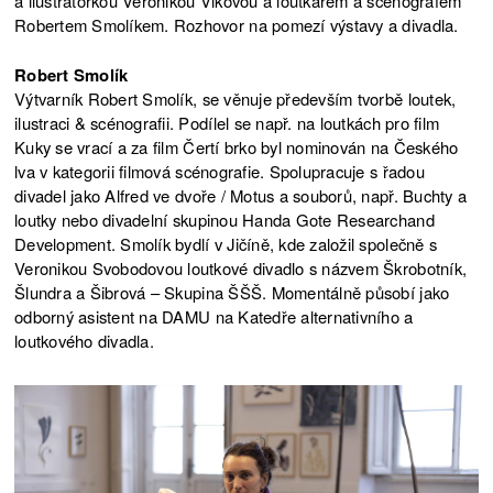
a ilustrátorkou Veronikou Vlkovou a loutkářem a scénografem
NÁVŠTĚVA NA MALÉ
Robertem Smolíkem. Rozhovor na pomezí výstavy a divadla.
5.11.2023
INVENTUŘE
Robert Smolík
NÁVŠTĚVA NA PŘELETU NAD
Výtvarník Robert Smolík, se věnuje především tvorbě loutek,
4.11.2023
LOUTKAŘSKÝM HNÍZDEM
ilustraci & scénografii. Podílel se např. na loutkách pro film
Kuky se vrací a za film Čertí brko byl nominován na Českého
NÁVŠTĚVA NA PŘELETU NAD
4.11.2023
lva v kategorii filmová scénografie. Spolupracuje s řadou
LOUTKAŘSKÝM HNÍZDEM
divadel jako Alfred ve dvoře / Motus a souborů, např. Buchty a
loutky nebo divadelní skupinou Handa Gote Researchand
NÁVŠTĚVA NA MALÉ
7.10.2023
Development. Smolík bydlí v Jičíně, kde založil společně s
INVENTUŘE
Veronikou Svobodovou loutkové divadlo s názvem Škrobotník,
Šlundra a Šibrová – Skupina ŠŠŠ. Momentálně působí jako
NÁVŠTĚVA NA MALÉ
7.10.2023
odborný asistent na DAMU na Katedře alternativního a
INVENTUŘE
loutkového divadla.
NÁVŠTĚVA V MEXIKU
22.9.2023
NÁVŠTĚVA
23.6.2023
NÁVŠTĚVA
23.6.2023