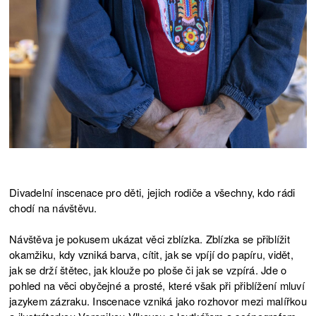
NÁVŠTĚVA
18.2.2024
NÁVŠTĚVA
17.2.2024
NÁVŠTĚVA
17.12.2023
NÁVŠTĚVA
17.12.2023
NÁVŠTĚVA
16.12.2023
NÁVŠTĚVA
3.12.2023
Divadelní inscenace pro děti, jejich rodiče a všechny, kdo rádi
chodí na návštěvu.
NÁVŠTĚVA
3.12.2023
Návštěva je pokusem ukázat věci zblízka. Zblízka se přiblížit
NÁVŠTĚVA
2.12.2023
okamžiku, kdy vzniká barva, cítit, jak se vpíjí do papíru, vidět,
jak se drží štětec, jak klouže po ploše či jak se vzpírá. Jde o
NÁVŠTĚVA NA MALÉ
pohled na věci obyčejné a prosté, které však při přiblížení mluví
5.11.2023
INVENTUŘE
jazykem zázraku. Inscenace vzniká jako rozhovor mezi malířkou