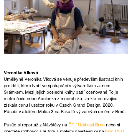
NÁVŠTĚVA
15.6.2023
NÁVŠTĚVA
15.6.2023
NÁVŠTĚVA
15.6.2023
NÁVŠTĚVA
21.5.2023
NÁVŠTĚVA
21.5.2023
NÁVŠTĚVA
20.5.2023
Veronika Vlková
Umělkyně Veronika Vlková se věnuje především ilustraci knih
NÁVŠTĚVA
14.5.2023
pro děti, které tvoří ve spolupráci s výtvarníkem Janem
Šrámkem. Mezi jejich poslední knihy patří oceňované To je
NÁVŠTĚVA
14.5.2023
metro čéče nebo Apolenka z modrotisku, za kterou dvojice
získala cenu ilustátor roku v Czech Grand Design, 2020.
NÁVŠTĚVA
2.4.2023
Působí v ateliéru Malba 3 na Fakultě výtvarných umění v Brně.
NÁVŠTĚVA
19.3.2023
Pusťte si reportáž z Návštěvy na
ČT / Události Brno
nebo si
přečtěte rozhovor s autory a malými návštěvníky na
blog CED.