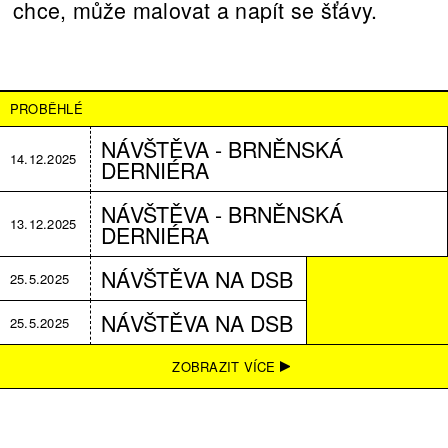
chce, může malovat a napít se šťávy.
PROBĚHLÉ
NÁVŠTĚVA - BRNĚNSKÁ
14.12.2025
DERNIÉRA
NÁVŠTĚVA - BRNĚNSKÁ
13.12.2025
DERNIÉRA
NÁVŠTĚVA NA DSB
25.5.2025
NÁVŠTĚVA NA DSB
25.5.2025
NÁVŠTĚVA V PLZNI
18.5.2025
ZOBRAZIT VÍCE
NÁVŠTĚVA V PLZNI
18.5.2025