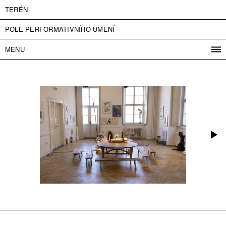
TERÉN
POLE PERFORMATIVNÍHO UMĚNÍ
MENU
PROGRAM
PROJEKTY
KONTAKT
INFO
O NÁS
VSTUPNÉ
PRESS
PARTNEŘI
ENGLISH