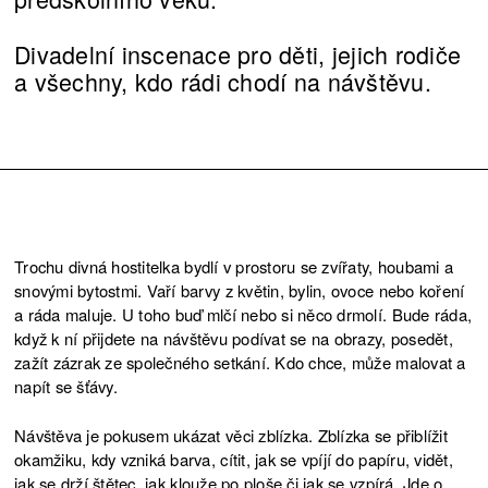
Divadelní inscenace pro děti, jejich rodiče
a všechny, kdo rádi chodí na návštěvu.
Trochu divná hostitelka bydlí v prostoru se zvířaty, houbami a
snovými bytostmi. Vaří barvy z květin, bylin, ovoce nebo koření
a ráda maluje. U toho buď mlčí nebo si něco drmolí. Bude ráda,
když k ní přijdete na návštěvu podívat se na obrazy, posedět,
zažít zázrak ze společného setkání. Kdo chce, může malovat a
napít se šťávy.
Návštěva je pokusem ukázat věci zblízka. Zblízka se přiblížit
okamžiku, kdy vzniká barva, cítit, jak se vpíjí do papíru, vidět,
jak se drží štětec, jak klouže po ploše či jak se vzpírá. Jde o