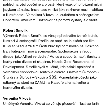
pohled na věci obyčejné a prosté, které však při přiblížení mluví
jazykem zázraku. Inscenace vzniká jako rozhovor mezi malířkou
a ilustrátorkou Veronikou Vlkovou a loutkářem a scénografem
Robertem Smolíkem. Rozhovor na pomezí výstavy a divadla.
Robert Smolík
Výtvarník Robert Smolík, se věnuje především tvorbě loutek,
ilustraci & scénografii. Podílel se např. na loutkách pro film
Kuky se vrací a za film Čertí brko byl nominován na Českého
lva v kategorii filmová scénografie. Spolupracuje s řadou
divadel jako Alfred ve dvoře / Motus a souborů, např. Buchty a
loutky nebo divadelní skupinou Handa Gote Researchand
Development. Smolík bydlí v Jičíně, kde založil společně s
Veronikou Svobodovou loutkové divadlo s názvem Škrobotník,
Šlundra a Šibrová – Skupina ŠŠŠ. Momentálně působí jako
odborný asistent na DAMU na Katedře alternativního a
loutkového divadla.
Veronika Vlková
Umělkyně Veronika Vlková se věnuje především ilustraci knih