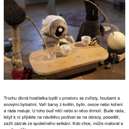
Trochu divná hostitelka bydlí v prostoru se zvířaty, houbami a
snovými bytostmi. Vaří barvy z květin, bylin, ovoce nebo koření
a ráda maluje. U toho buď mlčí nebo si něco drmolí. Bude ráda,
když k ní přijdete na návštěvu podívat se na obrazy, posedět,
zažít zázrak ze společného setkání. Kdo chce, může malovat a