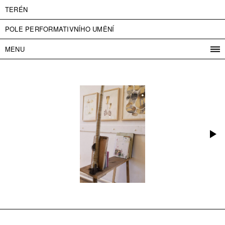
TERÉN
POLE PERFORMATIVNÍHO UMĚNÍ
MENU
PROGRAM
PROJEKTY
KONTAKT
INFO
O NÁS
VSTUPNÉ
PRESS
PARTNEŘI
ENGLISH