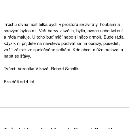
Trochu divná hostitelka bydlí v prostoru se zvířaty, houbami a
snovými bytostmi. Vaří barvy z květin, bylin, ovoce nebo koření
a ráda maluje. U toho buď mlčí nebo si něco drmolí. Bude ráda,
když k ní přijdete na návštěvu podívat se na obrazy, posedět,
zažít zázrak ze společného setkání. Kdo chce, může malovat a
napít se šťávy.
Tvůrci: Veronika Vlková, Robert Smolík
Pro děti od 4 let.