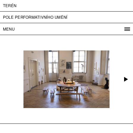
TERÉN
POLE PERFORMATIVNÍHO UMĚNÍ
MENU
PROGRAM
PROJEKTY
KONTAKT
INFO
O NÁS
VSTUPNÉ
PRESS
PARTNEŘI
ENGLISH