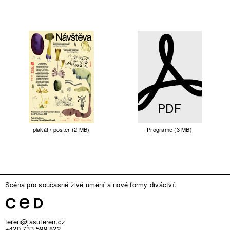
PDF
plakát / poster (2 MB)
Programe (3 MB)
Scéna pro současné živé umění a nové formy diváctví.
teren@jasuteren.cz
+420 733 599 822