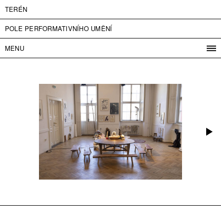
TERÉN
POLE PERFORMATIVNÍHO UMĚNÍ
MENU
PROGRAM
PROJEKTY
KONTAKT
INFO
O NÁS
VSTUPNÉ
PRESS
PARTNEŘI
ENGLISH