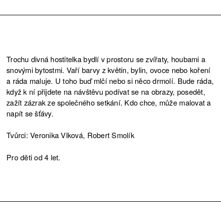
Trochu divná hostitelka bydlí v prostoru se zvířaty, houbami a
snovými bytostmi. Vaří barvy z květin, bylin, ovoce nebo koření
a ráda maluje. U toho buď mlčí nebo si něco drmolí. Bude ráda,
když k ní přijdete na návštěvu podívat se na obrazy, posedět,
zažít zázrak ze společného setkání. Kdo chce, může malovat a
napít se šťávy.
Tvůrci: Veronika Vlková, Robert Smolík
Pro děti od 4 let.