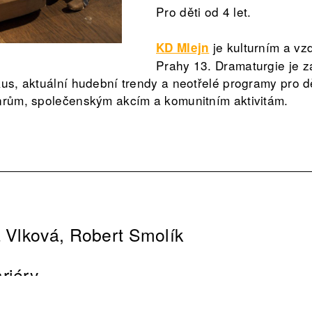
Pro děti od 4 let.
je kulturním a v
KD Mlejn
Prahy 13. Dramaturgie je
kus, aktuální hudební trendy a neotřelé programy pro d
nrům, společenským akcím a komunitním aktivitám.
a Vlková, Robert Smolík
riéry
ní: 60 minut