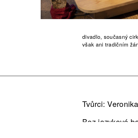
divadlo, současný cir
však ani tradičním žá
Tvůrci: Veronik
Bez jazykové ba
Délka představe