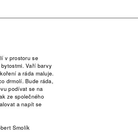
lí v prostoru se
 bytostmi. Vaří barvy
 koření a ráda maluje.
co drmolí. Bude ráda,
ěvu podívat se na
rak ze společného
lovat a napít se
obert Smolík