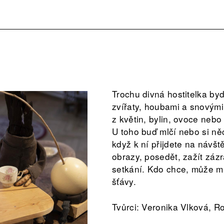
Trochu divná hostitelka byd
zvířaty, houbami a snovými
z květin, bylin, ovoce nebo
U toho buď mlčí nebo si ně
když k ní přijdete na návšt
obrazy, posedět, zažít záz
setkání. Kdo chce, může ma
šťávy.
Tvůrci: Veronika Vlková, R