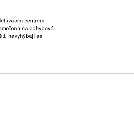
zdělávacím centrem
 zaměřena na pohybové
ěti, nevyhýbají se