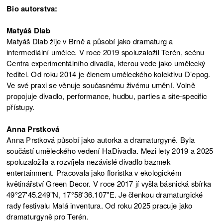
Bio autorstva:
Matyáš Dlab
Matyáš Dlab žije v Brně a působí jako dramaturg a
intermediální umělec. V roce 2019 spoluzaložil Terén, scénu
Centra experimentálního divadla, kterou vede jako umělecký
ředitel. Od roku 2014 je členem uměleckého kolektivu D’epog.
Ve své praxi se věnuje současnému živému umění. Volně
propojuje divadlo, performance, hudbu, parties a site-specific
přístupy.
Anna Prstková
Anna Prstková působí jako autorka a dramaturgyně. Byla
součástí uměleckého vedení HaDivadla. Mezi lety 2019 a 2025
spoluzaložila a rozvíjela nezávislé divadlo bazmek
entertainment. Pracovala jako floristka v ekologickém
květinářství Green Decor. V roce 2017 jí vyšla básnická sbírka
49°27'45.249"N, 17°58'36.107"E. Je členkou dramaturgické
rady festivalu Malá inventura. Od roku 2025 pracuje jako
dramaturgyně pro Terén.