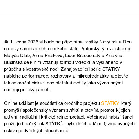
🪩 1. ledna 2026 si budeme připomínat svátky Nový rok a Den
obnovy samostatného českého státu. Autorský tým ve složení
Matyáš Dlab, Anna Prstková, Libor Brzobohatý a Kristýna
Businská se k nim vztahují formou video díla vysílaného v
průběhu silvestrovské noci. Zahajovací díl série STÁTKY
nabídne performance, rozhovory a mikropřednášky, a otevře
tak celoroční diskuzi nad státními svátky jako významnými
nástroji politiky paměti.
Online událost je součástí celoročního projektu
STÁTKY
, který
promýšlí společenský význam svátků a otevírá prostor k jejich
aktivní, radikální i kritické reinterpretaci. Veřejnosti nabízí šanci
prožít jedinečný rok STÁTKŮ: hybridních událostí, zmutovaných
oslav i podvratných šťouchanců.