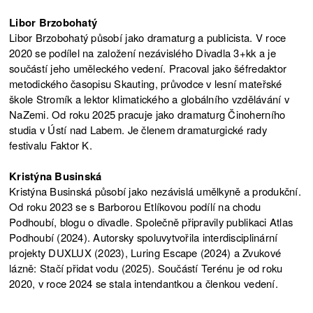
Libor Brzobohatý
Libor Brzobohatý působí jako dramaturg a publicista. V roce
2020 se podílel na založení nezávislého Divadla 3+kk a je
součástí jeho uměleckého vedení. Pracoval jako šéfredaktor
metodického časopisu Skauting, průvodce v lesní mateřské
škole Stromík a lektor klimatického a globálního vzdělávání v
NaZemi. Od roku 2025 pracuje jako dramaturg Činoherního
studia v Ústí nad Labem. Je členem dramaturgické rady
festivalu Faktor K.
Kristýna Businská
Kristýna Businská působí jako nezávislá umělkyně a produkční.
Od roku 2023 se s Barborou Etlíkovou podílí na chodu
Podhoubí, blogu o divadle. Společně připravily publikaci Atlas
Podhoubí (2024). Autorsky spoluvytvořila interdisciplinární
projekty DUXLUX (2023), Luring Escape (2024) a Zvukové
lázně: Stačí přidat vodu (2025). Součástí Terénu je od roku
2020, v roce 2024 se stala intendantkou a členkou vedení.