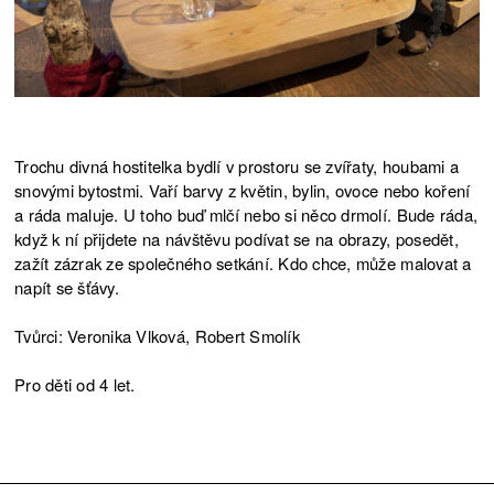
Trochu divná hostitelka bydlí v prostoru se zvířaty, houbami a
snovými bytostmi. Vaří barvy z květin, bylin, ovoce nebo koření
a ráda maluje. U toho buď mlčí nebo si něco drmolí. Bude ráda,
když k ní přijdete na návštěvu podívat se na obrazy, posedět,
zažít zázrak ze společného setkání. Kdo chce, může malovat a
napít se šťávy.
Tvůrci: Veronika Vlková, Robert Smolík
Pro děti od 4 let.