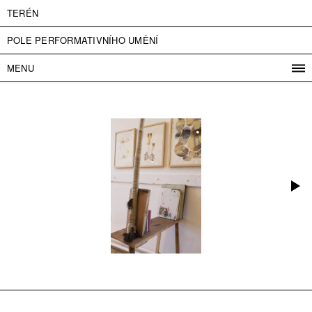
TERÉN
POLE PERFORMATIVNÍHO UMĚNÍ
MENU
PROGRAM
PROJEKTY
KONTAKT
INFO
O NÁS
VSTUPNÉ
PRESS
PARTNEŘI
ENGLISH