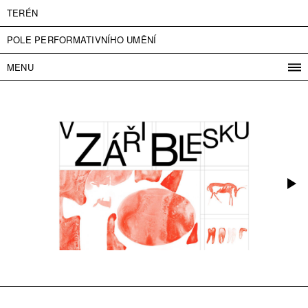
TERÉN
POLE PERFORMATIVNÍHO UMĚNÍ
MENU
PROGRAM
PROJEKTY
KONTAKT
INFO
O NÁS
VSTUPNÉ
PRESS
PARTNEŘI
ENGLISH