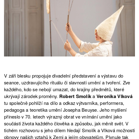
V záři blesku propojuje divadelní představení a výstavu do
seance, uzdravujícího rituálu či slavnosti umění a tvoření. Zve
každého, kdo se nebojí umazat, do krajiny předmětů, které
ukrývají zárodek proměny.
Robert Smolík
a
Veronika Vlková
tu společně pohlíží na dílo a odkaz výtvarníka, performera,
pedagoga a teoretika umění Josepha Beuyse. Jeho myšlení
přineslo v 70. letech výrazný obrat ve vnímání umění jako
součásti života každého člověka a způsobu, jak měnit svět. V
tichém rozhovoru s jeho dílem hledají Smolík a Vlková možnosti
obnovy našich vztahů k Zemi a jejím obyvatelům. Plynule tak