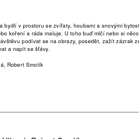
a bydlí v prostoru se zvířaty, houbami a snovými bytos
nebo koření a ráda maluje. U toho buď mlčí nebo si něc
 návštěvu podívat se na obrazy, posedět, zažít zázrak 
t a napít se šťávy.
vá, Robert Smolík