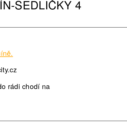
ČÍN-SEDLIČKY 4
číně.
ity.cz
do rádi chodí na