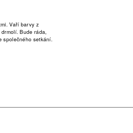
tmi. Vaří barvy z
o drmolí. Bude ráda,
ze společného setkání.