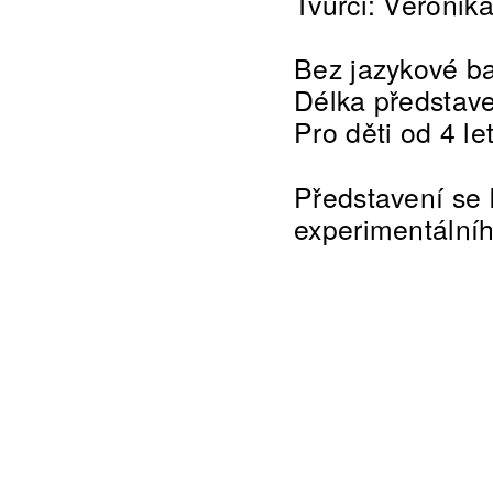
Tvůrci: Veronik
Bez jazykové ba
Délka představe
Pro děti od 4 le
Představení se 
experimentálníh