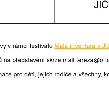
JI
y v rámci festivalu
Malá inventura v Ji
ů na představení skrze mail tereza@offc
ace pro děti, jejich rodiče a všechny, k