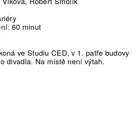
a Vlková, Robert Smolík
riéry
ní: 60 minut
t
koná ve Studiu CED, v 1. patře budovy
o divadla. Na místě není výtah.