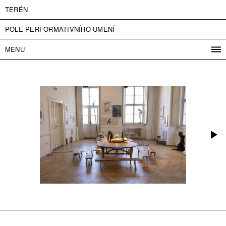
TERÉN
POLE PERFORMATIVNÍHO UMĚNÍ
MENU
PROGRAM
PROJEKTY
KONTAKT
INFO
O NÁS
VSTUPNÉ
PRESS
PARTNEŘI
ENGLISH