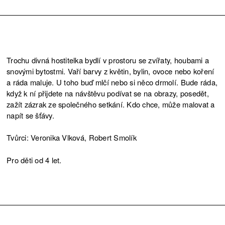
Trochu divná hostitelka bydlí v prostoru se zvířaty, houbami a
snovými bytostmi. Vaří barvy z květin, bylin, ovoce nebo koření
a ráda maluje. U toho buď mlčí nebo si něco drmolí. Bude ráda,
když k ní přijdete na návštěvu podívat se na obrazy, posedět,
zažít zázrak ze společného setkání. Kdo chce, může malovat a
napít se šťávy.
Tvůrci: Veronika Vlková, Robert Smolík
Pro děti od 4 let.