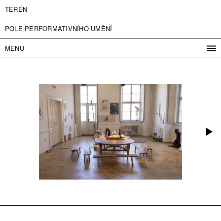
TERÉN
POLE PERFORMATIVNÍHO UMĚNÍ
MENU
PROGRAM
PROJEKTY
KONTAKT
INFO
O NÁS
VSTUPNÉ
PRESS
PARTNEŘI
ENGLISH