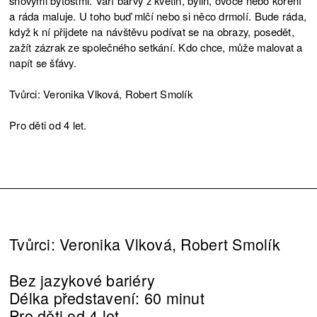
snovými bytostmi. Vaří barvy z květin, bylin, ovoce nebo koření
a ráda maluje. U toho buď mlčí nebo si něco drmolí. Bude ráda,
když k ní přijdete na návštěvu podívat se na obrazy, posedět,
zažít zázrak ze společného setkání. Kdo chce, může malovat a
napít se šťávy.
Tvůrci: Veronika Vlková, Robert Smolík
Pro děti od 4 let.
Tvůrci: Veronika Vlková, Robert Smolík
Bez jazykové bariéry
Délka představení: 60 minut
Pro děti od 4 let