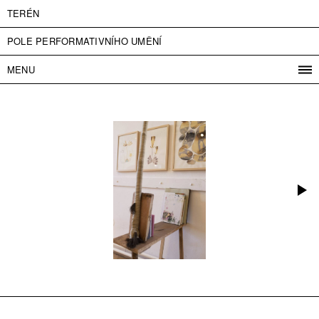
TERÉN
POLE PERFORMATIVNÍHO UMĚNÍ
MENU
PROGRAM
PROJEKTY
KONTAKT
INFO
O NÁS
VSTUPNÉ
PRESS
PARTNEŘI
ENGLISH