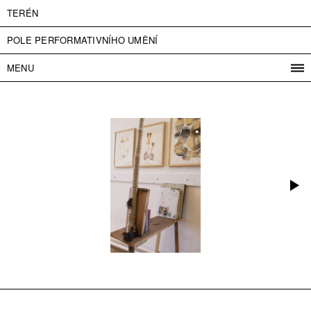
TERÉN
POLE PERFORMATIVNÍHO UMĚNÍ
MENU
PROGRAM
PROJEKTY
KONTAKT
INFO
O NÁS
VSTUPNÉ
PRESS
PARTNEŘI
ENGLISH