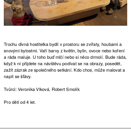
Trochu divná hostitelka bydlí v prostoru se zvířaty, houbami a
snovými bytostmi. Vaří barvy z květin, bylin, ovoce nebo koření
a ráda maluje. U toho buď mlčí nebo si něco drmolí. Bude ráda,
když k ní přijdete na návštěvu podívat se na obrazy, posedět,
zažít zázrak ze společného setkání. Kdo chce, může malovat a
napít se šťávy.
Tvůrci: Veronika Vlková, Robert Smolík
Pro děti od 4 let.