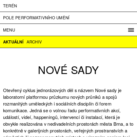
TERÉN
POLE PERFORMATIVNÍHO UMĚNÍ
MENU
PROGRAM
AKTUÁLNÍ
ARCHIV
PROJEKTY
KONTAKT
NOVÉ SADY
INFO
O NÁS
VSTUPNÉ
Otevřený cyklus jednorázových děl s názvem Nové sady je
PRESS
laboratorní platformou průzkumu nových průniků a spojů
PARTNEŘI
rozmanitých uměleckých i sociálních disciplín či forem
komunikace. Jedná se o volnou řadu performativních akcí,
ENGLISH
událostí, videí, happeningů, intervencí či instalací, která je
obvykle realizována v nedivadelních prostorách města Brna, a to
konkrétně v galerijních prostorách, veřejných prostranstvích a