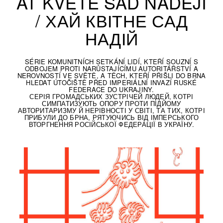
AŤ KVETE SAD NADĚJÍ
/ ХАЙ КВІТНЕ САД
НАДІЙ
SÉRIE KOMUNITNÍCH SETKÁNÍ LIDÍ, KTEŘÍ SOUZNÍ S
ODBOJEM PROTI NARŮSTAJÍCÍMU AUTORITÁŘSTVÍ A
NEROVNOSTÍ VE SVĚTĚ, A TĚCH, KTEŘÍ PŘIŠLI DO BRNA
HLEDAT ÚTOČIŠTĚ PŘED IMPERIÁLNÍ INVAZÍ RUSKÉ
FEDERACE DO UKRAJINY.
СЕРІЯ ГРОМАДСЬКИХ ЗУСТРІЧЕЙ ЛЮДЕЙ, КОТРІ
СИМПАТИЗУЮТЬ ОПОРУ ПРОТИ ПІДЙОМУ
АВТОРИТАРИЗМУ Й НЕРІВНОСТІ У СВІТІ, ТА ТИХ, КОТРІ
ПРИБУЛИ ДО БРНА, РЯТУЮЧИСЬ ВІД ІМПЕРСЬКОГО
ВТОРГНЕННЯ РОСІЙСЬКОЇ ФЕДЕРАЦІЇ В УКРАЇНУ.