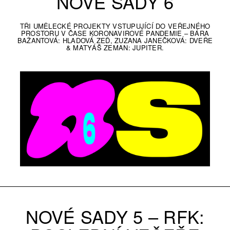
NOVÉ SADY 6
TŘI UMĚLECKÉ PROJEKTY VSTUPUJÍCÍ DO VEŘEJNÉHO
PROSTORU V ČASE KORONAVIROVÉ PANDEMIE – BÁRA
BAŽANTOVÁ: HLADOVÁ ZEĎ, ZUZANA JANEČKOVÁ: DVEŘE
& MATYÁŠ ZEMAN: JUPITER.
NOVÉ SADY 5 – RFK: