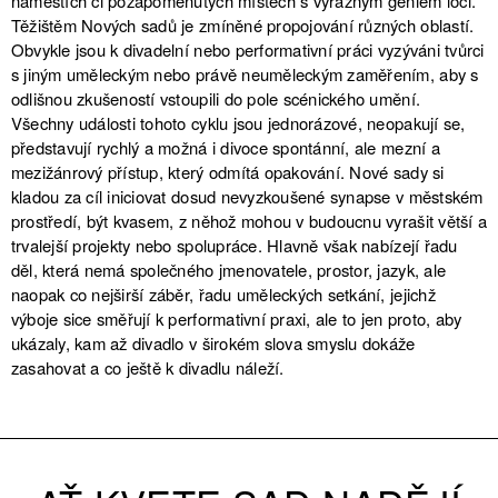
náměstích či pozapomenutých místech s výrazným geniem loci.
Těžištěm Nových sadů je zmíněné propojování různých oblastí.
Obvykle jsou k divadelní nebo performativní práci vyzýváni tvůrci
s jiným uměleckým nebo právě neuměleckým zaměřením, aby s
odlišnou zkušeností vstoupili do pole scénického umění.
Všechny události tohoto cyklu jsou jednorázové, neopakují se,
představují rychlý a možná i divoce spontánní, ale mezní a
mezižánrový přístup, který odmítá opakování. Nové sady si
kladou za cíl iniciovat dosud nevyzkoušené synapse v městském
prostředí, být kvasem, z něhož mohou v budoucnu vyrašit větší a
trvalejší projekty nebo spolupráce. Hlavně však nabízejí řadu
děl, která nemá společného jmenovatele, prostor, jazyk, ale
naopak co nejširší záběr, řadu uměleckých setkání, jejichž
výboje sice směřují k performativní praxi, ale to jen proto, aby
ukázaly, kam až divadlo v širokém slova smyslu dokáže
zasahovat a co ještě k divadlu náleží.