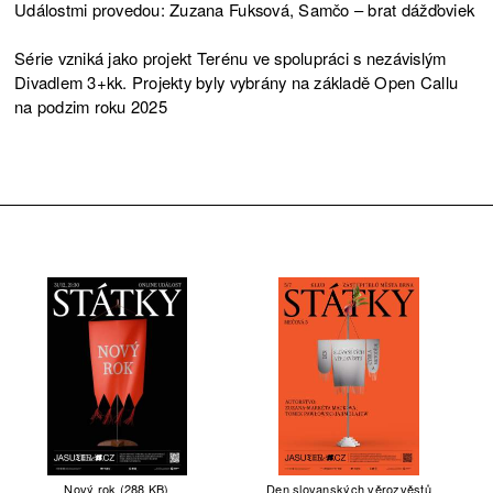
Událostmi provedou: Zuzana Fuksová, Samčo – brat dážďoviek
Série vzniká jako projekt Terénu ve spolupráci s nezávislým
Divadlem 3+kk. Projekty byly vybrány na základě Open Callu
na podzim roku 2025
Nový rok (288 KB)
Den slovanských věrozvěstů