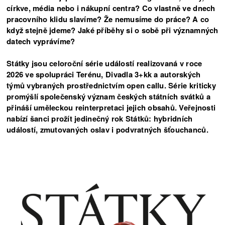
církve, média nebo i nákupní centra? Co vlastně ve dnech
pracovního klidu slavíme? Že nemusíme do práce? A co
když stejně jdeme? Jaké příběhy si o sobě při významných
datech vyprávíme?
Státky jsou celoroční série událostí realizovaná v roce
2026 ve spolupráci Terénu, Divadla 3+kk a autorských
týmů vybraných prostřednictvím open callu. Série kriticky
promýšlí společenský význam českých státních svátků a
přináší uměleckou reinterpretaci jejich obsahů. Veřejnosti
nabízí šanci prožít jedinečný rok Státků: hybridních
událostí, zmutovaných oslav i podvratných šťouchanců.