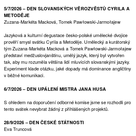
5/7/2026 – DEN SLOVANSKÝCH VĚROZVĚSTŮ CYRILA A
METODĚJE
Zuzana-Markéta Macková, Tomek Pawłowski-Jarmołajew
Jazyková a kulturní degustace česko-polské umělecké dvojice
prověří smysl svátku Cyrila a Metoděje. Umělecký a kurátorský
tým Zuzana-Markéta Macková a Tomek Pawłowski-Jarmołajew
představí medžuslovjanštinu, umělý jazyk, který byl vytvořen
tak, aby mu rozuměla většina lidí mluvících slovanskými jazyky.
Experiment klade otázku, jaké dopady má dominance angličtiny
v běžné komunikaci.
6/7/2026 – DEN UPÁLENÍ MISTRA JANA HUSA
S ohledem na doporučení odborné komise jsme se rozhodli pro
tento svátek nevybrat žádný z přihlášených projektů.
28/9/2026 – DEN ČESKÉ STÁTNOSTI
Eva Truncová