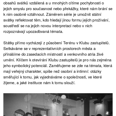
obsahů svátků vzdálená a u mnohých cítíme pochybnosti o
jejich smyslu pro současnost nebo překážky, které nám brání se
k nim osobně vztáhnout. Záměrem série je umožnit státní
svátky reflektovat těm, kdo hledají jinou formu jejich prožívání,
soustředí se na jejich novou interpretaci nebo v nich
rozpoznávají upozaďovaná témata.
Státky přímo vycházejí z působení Terénu v Klubu zastupitelů.
Setkáváme se v reprezentativních prostorech města a
přinášíme do zasedacích místností a venkovního atria živé
umění. Klíčem k otevírání Klubu zastupitelů je pro nás zejména
jeho symbolický potenciál. Zaměřujeme se zde na témata, která
mají veřejný charakter, spíše než osobní a intimní: otázky
směřující k tomu, jak vyjednáváme o společnosti, ve které
žijeme, a jaké instituce nám k tomu slouží.