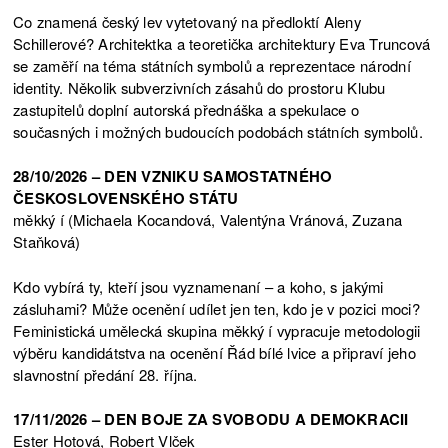
Co znamená český lev vytetovaný na předloktí Aleny
Schillerové? Architektka a teoretička architektury Eva Truncová
se zaměří na téma státních symbolů a reprezentace národní
identity. Několik subverzivních zásahů do prostoru Klubu
zastupitelů doplní autorská přednáška a spekulace o
současných i možných budoucích podobách státních symbolů.
28/10/2026 – DEN VZNIKU SAMOSTATNÉHO
ČESKOSLOVENSKÉHO STÁTU
měkký í (Michaela Kocandová, Valentýna Vránová, Zuzana
Staňková)
Kdo vybírá ty, kteří jsou vyznamenaní – a koho, s jakými
zásluhami? Může ocenění udílet jen ten, kdo je v pozici moci?
Feministická umělecká skupina měkký í vypracuje metodologii
výběru kandidátstva na ocenění Řád bílé lvice a připraví jeho
slavnostní předání 28. října.
17/11/2026 – DEN BOJE ZA SVOBODU A DEMOKRACII
Ester Hotová, Robert Vlček