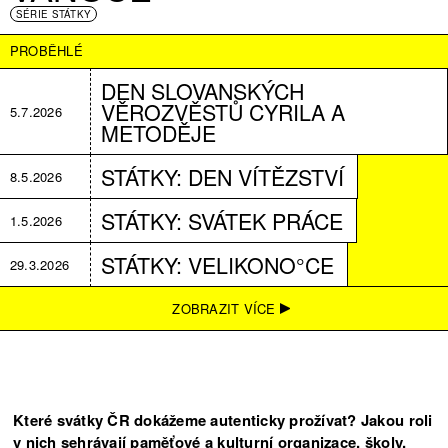
SÉRIE STÁTKY
PROBĚHLÉ
DEN SLOVANSKÝCH
VĚROZVĚSTŮ CYRILA A
5.7.2026
METODĚJE
STÁTKY: DEN VÍTĚZSTVÍ
8.5.2026
STÁTKY: SVÁTEK PRÁCE
1.5.2026
STÁTKY: VELIKONO°CE
29.3.2026
STÁTKY: NOVÝ ROK
31.12.2025
ZOBRAZIT VÍCE
STÁTKY - OPEN CALL
17.11.2025
Které svátky ČR dokážeme autenticky prožívat? Jakou roli
v nich sehrávají paměťové a kulturní organizace, školy,