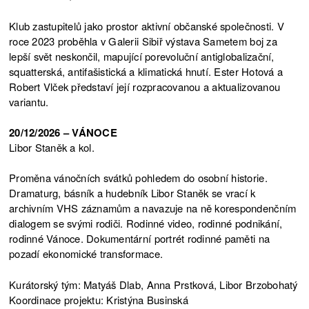
Klub zastupitelů jako prostor aktivní občanské společnosti. V
roce 2023 proběhla v Galerii Sibiř výstava Sametem boj za
lepší svět neskončil, mapující porevoluční antiglobalizační,
squatterská, antifašistická a klimatická hnutí. Ester Hotová a
Robert Vlček představí její rozpracovanou a aktualizovanou
variantu.
20/12/2026 – VÁNOCE
Libor Staněk a kol.
Proměna vánočních svátků pohledem do osobní historie.
Dramaturg, básník a hudebník Libor Staněk se vrací k
archivním VHS záznamům a navazuje na ně korespondenčním
dialogem se svými rodiči. Rodinné video, rodinné podnikání,
rodinné Vánoce. Dokumentární portrét rodinné paměti na
pozadí ekonomické transformace.
Kurátorský tým: Matyáš Dlab, Anna Prstková, Libor Brzobohatý
Koordinace projektu: Kristýna Businská